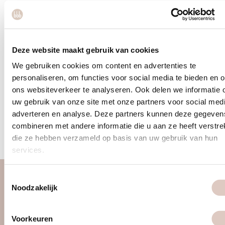
sugarless
1 month sugarless
Deze website maakt gebruik van cookies
strong and nutritious
We gebruiken cookies om content en advertenties te
personaliseren, om functies voor social media te bieden en 
return to your strength
ons websiteverkeer te analyseren. Ook delen we informatie 
uw gebruik van onze site met onze partners voor social medi
adverteren en analyse. Deze partners kunnen deze gegeven
<
1
2
3
…
40
41
42
43
44
…
54
55
56
combineren met andere informatie die u aan ze heeft verstrek
die ze hebben verzameld op basis van uw gebruik van hun
services.
Toestemmingsselectie
about us
Noodzakelijk
women only gym
Voorkeuren
discover us