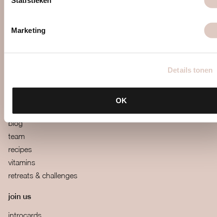
Statistieken
contact
Marketing
faq
mail us
webapp
Details tonen
boutiques
terms and conditions
OK
more
blog
team
recipes
vitamins
retreats & challenges
join us
introcards