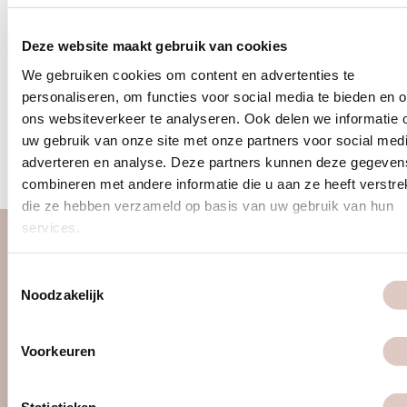
gym for women in amsterdam
Deze website maakt gebruik van cookies
and utrecht
We gebruiken cookies om content en advertenties te
personaliseren, om functies voor social media te bieden en 
ons websiteverkeer te analyseren. Ook delen we informatie 
<
1
2
3
…
49
50
51
52
53
54
55
56
>
uw gebruik van onze site met onze partners voor social medi
adverteren en analyse. Deze partners kunnen deze gegeven
combineren met andere informatie die u aan ze heeft verstrek
die ze hebben verzameld op basis van uw gebruik van hun
services.
about us
Toestemmingsselectie
women only gym
Noodzakelijk
discover us
approach
Voorkeuren
locations & schedule
pricing & sign up