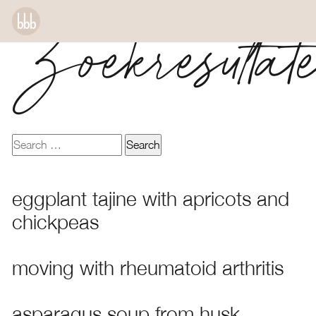
Zoekresultat
eggplant tajine with apricots and
chickpeas
moving with rheumatoid arthritis
asparagus soup from husk