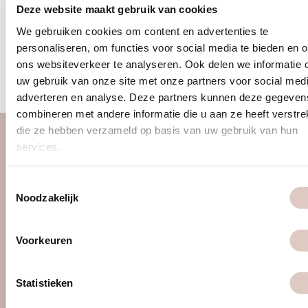
the holistic gym for women
Deze website maakt gebruik van cookies
We gebruiken cookies om content en advertenties te
personaliseren, om functies voor social media te bieden en 
<
1
2
3
…
53
54
55
56
>
ons websiteverkeer te analyseren. Ook delen we informatie 
uw gebruik van onze site met onze partners voor social medi
adverteren en analyse. Deze partners kunnen deze gegeven
combineren met andere informatie die u aan ze heeft verstrek
die ze hebben verzameld op basis van uw gebruik van hun
services.
about us
women only gym
Toestemmingsselectie
discover us
Noodzakelijk
approach
locations & schedule
Voorkeuren
pricing & sign up
contact
Statistieken
faq