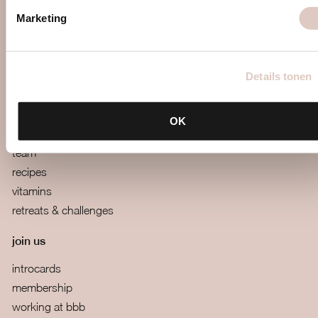
mail us
Marketing
webapp
boutiques
terms and conditions
Details tonen
more
OK
blog
team
recipes
vitamins
retreats & challenges
join us
introcards
membership
working at bbb