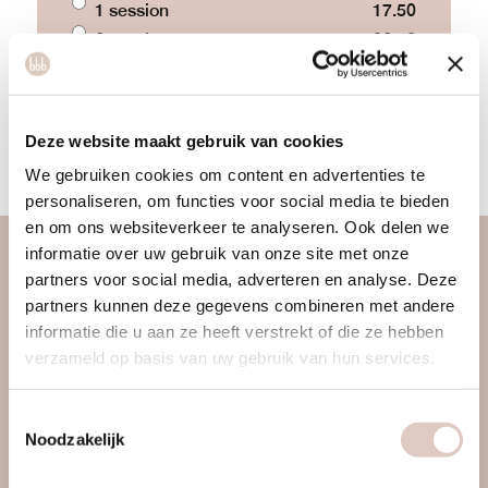
1 session
17.50
2 sessions
32.50
3 sessions
45
START NOW
Deze website maakt gebruik van cookies
We gebruiken cookies om content en advertenties te
personaliseren, om functies voor social media te bieden
en om ons websiteverkeer te analyseren. Ook delen we
informatie over uw gebruik van onze site met onze
about us
partners voor social media, adverteren en analyse. Deze
partners kunnen deze gegevens combineren met andere
women only gym
informatie die u aan ze heeft verstrekt of die ze hebben
discover us
verzameld op basis van uw gebruik van hun services.
approach
locations & schedule
Toestemmingsselectie
pricing & sign up
Noodzakelijk
contact