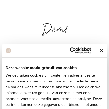
Demi
Demi’s passion for yoga comes from her desire to bring
calm, balance, and trust — especially during pregnancy. As a
nurse, she sees every day how stress affects the body and
Deze website maakt gebruik van cookies
how important it is to take good care of yourself during this
We gebruiken cookies om content en advertenties te
special phase. Through prenatal yoga, Demi guides you
personaliseren, om functies voor social media te bieden
safely and gently in strengthening and relaxing your body,
en om ons websiteverkeer te analyseren. Ook delen we
with attention to breathing, relaxation, and connecting with
informatie over uw gebruik van onze site met onze
your baby. Her background in Yin, Hatha, and Vinyasa yoga
partners voor social media, adverteren en analyse. Deze
provides a solid and responsible foundation for her
partners kunnen deze gegevens combineren met andere