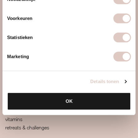
locations & schedule
pricing & sign up
Voorkeuren
contact
faq
Statistieken
mail us
webapp
Marketing
boutiques
terms and conditions
Details tonen
more
blog
OK
team
recipes
vitamins
retreats & challenges