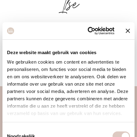
Ilse
Ilse graduated in 2024 as a physiotherapist from the
University of Applied Sciences in Leiden. In addition to sport
and movement, her interests include a healthy mindset and
Deze website maakt gebruik van cookies
nutrition, both of which contribute to optimal physical
We gebruiken cookies om content en advertenties te
recovery. She likes to look beyond the complaint, focusing
personaliseren, om functies voor social media te bieden
also on the person behind it.
en om ons websiteverkeer te analyseren. Ook delen we
informatie over uw gebruik van onze site met onze
partners voor social media, adverteren en analyse. Deze
partners kunnen deze gegevens combineren met andere
about us
informatie die u aan ze heeft verstrekt of die ze hebben
verzameld op basis van uw gebruik van hun services.
women only gym
discover us
Toestemmingsselectie
approach
Noodzakelijk