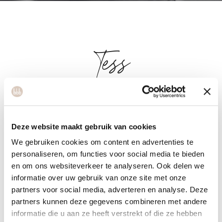
Tess
As a coach at bbb health boutique, I bring my background
as an active performing dancer and teacher, with a strong
Deze website maakt gebruik van cookies
foundation in ballet and contemporary dance. I help women
We gebruiken cookies om content en advertenties te
improve their strength, flexibility and body awareness, while
personaliseren, om functies voor social media te bieden
we work together on self-confidence and balance. I create a
en om ons websiteverkeer te analyseren. Ook delen we
safe, positive atmosphere in which you dare to push your
informatie over uw gebruik van onze site met onze
boundaries and discover your full potential. Together we
partners voor social media, adverteren en analyse. Deze
build a strong, energetic and confident life!
partners kunnen deze gegevens combineren met andere
informatie die u aan ze heeft verstrekt of die ze hebben