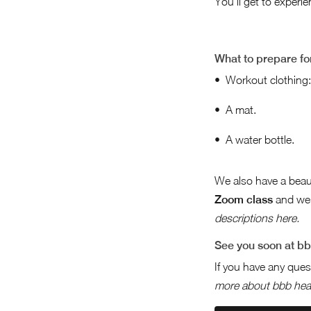
You’ll get to experi
What to prepare fo
Workout clothing: 
A mat.
A water bottle.
We also have a beaut
Zoom class
and we 
descriptions here.
See you soon at bb
If you have any ques
more about bbb heal