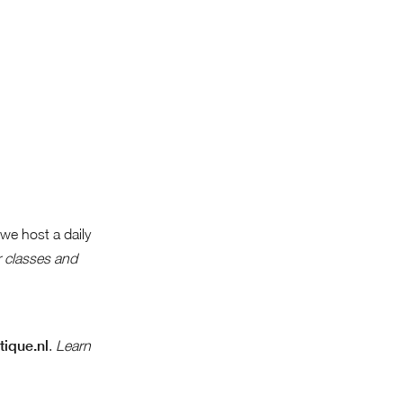
we host a daily
r classes and
ique.nl
.
Learn