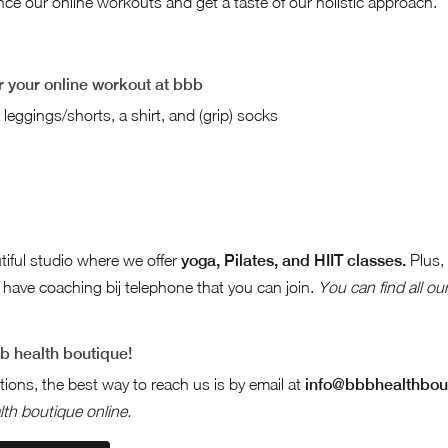
ence our online workouts and get a taste of our holistic approach.
r your online workout at bbb
leggings/shorts, a shirt, and (grip) socks
iful studio where we offer
yoga, Pilates, and HIIT classes.
Plus, 
have coaching bij telephone that you can join.
You can find all ou
b health boutique!
tions, the best way to reach us is by email at
info@bbbhealthbout
th boutique online.