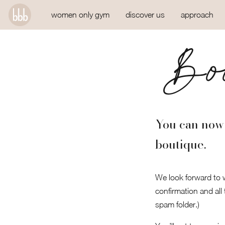
women only gym
discover us
approach
Boo
You can now 
boutique.
We look forward to w
confirmation and all
spam folder.)