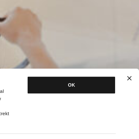
OK
al
w
trekt