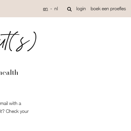
en
nl
login
boek een proefles
t(s)
health
mail with a
 it? Check your