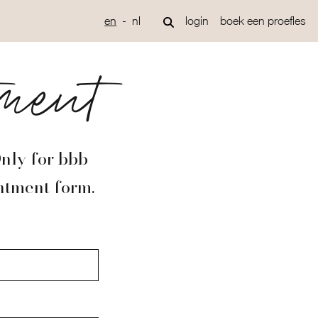
en
nl
login
boek een proefles
ment
Only for bbb
ntment form.