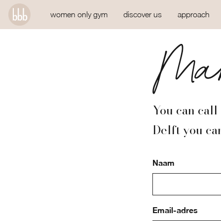
women only gym
discover us
approach
Mak
You can call
Delft you ca
Naam
Email-adres