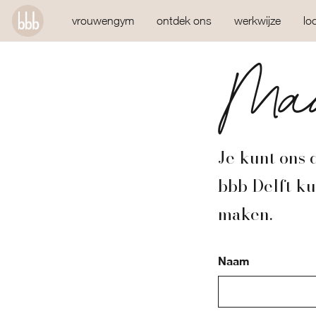
vrouwengym
ontdek ons
werkwijze
lo
Maa
Je kunt ons 
bbb Delft ku
maken.
Naam