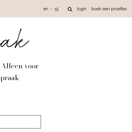
en
nl
login
boek een proefles
aak
. Alleen voor
spraak