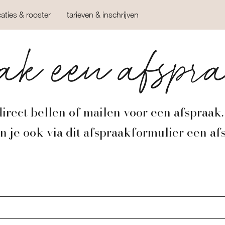
caties & rooster
tarieven & inschrijven
k een afspr
direct bellen of mailen voor een afspraak
n je ook via dit afspraakformulier een af