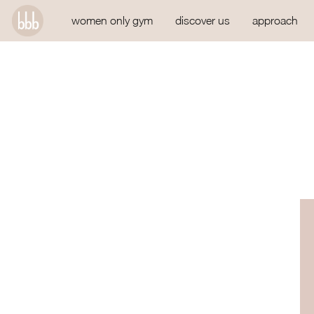
women only gym
discover us
approach