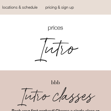
locations & schedule
pricing & sign up
prices
Intro
bbb
Intro classes
Book your first workout! Choose a single class or