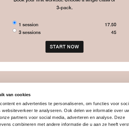
3-pack.
1 session
17.50
3 sessions
45
START NOW
more
join us
ik van cookies
blog
introcards
ontent en advertenties te personaliseren, om functies voor soci
team
membership
 websiteverkeer te analyseren. Ook delen we informatie over u
recipes
working at b
 onze partners voor social media, adverteren en analyse. Deze
vitamins
your own bou
vens combineren met andere informatie die u aan ze heeft vers
ditions
retreats & challenges
online women