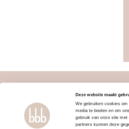
about us
contact
Deze website maakt gebru
women only gym
faq
We gebruiken cookies om c
discover us
mail us
media te bieden en om ons
approach
webapp
gebruik van onze site met
locations & schedule
boutiques
partners kunnen deze gege
pricing & sign up
terms and con