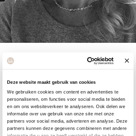
Annewytske
Deze website maakt gebruik van cookies
We gebruiken cookies om content en advertenties te
personaliseren, om functies voor social media te bieden
en om ons websiteverkeer te analyseren. Ook delen we
Annewytske is happy with the versatility, variety, energy,
informatie over uw gebruik van onze site met onze
connection and the continuous development that she
partners voor social media, adverteren en analyse. Deze
creates within her classes. She is happy to share this with
partners kunnen deze gegevens combineren met andere
you!
informatie die u aan ze heeft verstrekt of die ze hebben