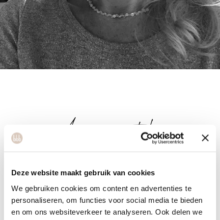
Annewytske
Deze website maakt gebruik van cookies
Yoga betekende ooit voor mij een fysieke “workout" om
sterker en leniger worden. Door de jaren heen ontdekte ik
We gebruiken cookies om content en advertenties te
personaliseren, om functies voor social media te bieden
meerdere lagen en werd yoga mijn anker in uitdagende
en om ons websiteverkeer te analyseren. Ook delen we
tijden. Meditatie bracht mij rust en balans doordat er een