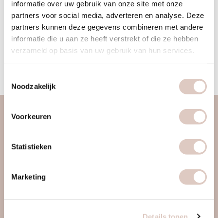
informatie over uw gebruik van onze site met onze
betere verbinding ontstond tussen lichaam en geest
partners voor social media, adverteren en analyse. Deze
waardoor ik meer kon ontspannen, loslaten en goed voor
partners kunnen deze gegevens combineren met andere
mijn lichaam èn geest leerde zorgen. Ik word blij van de
informatie die u aan ze heeft verstrekt of die ze hebben
veelzijdigheid, afwisseling, energie, verbinding en de
verzameld op basis van uw gebruik van hun services.
continue ontwikkeling die ik hiermee creëer en deel dit graag
middels mijn yogalessen met anderen!
Toestemmingsselectie
Noodzakelijk
Voorkeuren
over ons
vrouwengym
Statistieken
ontdek ons
werkwijze
Marketing
locaties & roosters
tarieven & inschrijven
contact
Details tonen