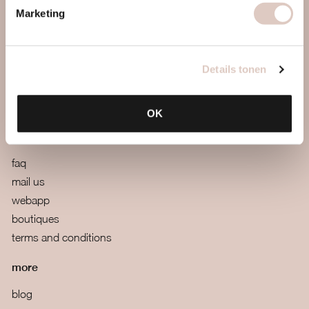
about us
Marketing
women only gym
discover us
approach
Details tonen
locations & schedule
pricing & sign up
OK
contact
faq
mail us
webapp
boutiques
terms and conditions
more
blog