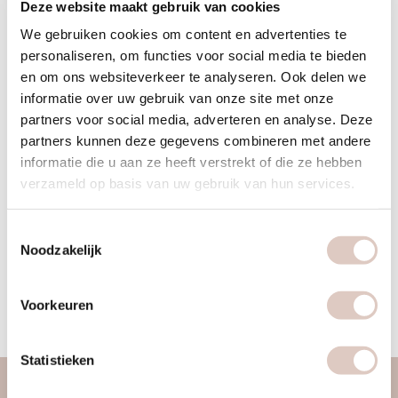
Cristina
Deze website maakt gebruik van cookies
We gebruiken cookies om content en advertenties te
personaliseren, om functies voor social media te bieden
en om ons websiteverkeer te analyseren. Ook delen we
informatie over uw gebruik van onze site met onze
'I have been practicing yoga since I was very young, drawn
partners voor social media, adverteren en analyse. Deze
to the light and the sense of magic that my teachers brought
partners kunnen deze gegevens combineren met andere
into my life. My journey led me to study Ayurveda. I deepened
informatie die u aan ze heeft verstrekt of die ze hebben
my understanding of the transformative power of asanas. I
verzameld op basis van uw gebruik van hun services.
had the honor of learning from many inspiring teachers.
Through yoga, we unlock our inner wisdom, melt away
Toestemmingsselectie
limitations, and discover the golden compass within us that
Noodzakelijk
guides us both on and off the mat. I honor your presence
and dedication, and I am grateful to share this journey with
Voorkeuren
you.'
Statistieken