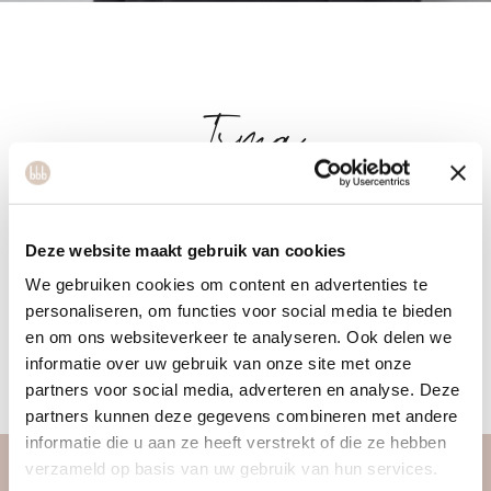
Irma
Hi! My name is Irma, and I have a background in Dance
Deze website maakt gebruik van cookies
Education here in Tilburg. The human body in motion is my
We gebruiken cookies om content en advertenties te
greatest fascination, especially when it comes to injury
personaliseren, om functies voor social media te bieden
prevention, strength training, and of course, dance. Here at
en om ons websiteverkeer te analyseren. Ook delen we
the BBB, I hope to share my knowledge and love for sports
informatie over uw gebruik van onze site met onze
with you, so that we can reach our goals together!
partners voor social media, adverteren en analyse. Deze
partners kunnen deze gegevens combineren met andere
informatie die u aan ze heeft verstrekt of die ze hebben
verzameld op basis van uw gebruik van hun services.