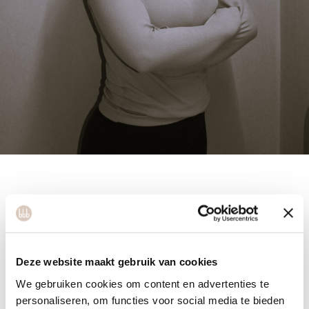
Pleun
Deze website maakt gebruik van cookies
We gebruiken cookies om content en advertenties te
personaliseren, om functies voor social media te bieden
Together with my boyfriend, I live in Tilburg. After a period of