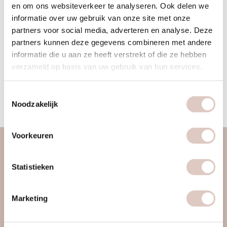
en om ons websiteverkeer te analyseren. Ook delen we
frequent abdominal pain, I became curious about what
informatie over uw gebruik van onze site met onze
relaxation, nutrition, and movement could do for me. From
partners voor social media, adverteren en analyse. Deze
my background in applied psychology and coaching (NLP),
partners kunnen deze gegevens combineren met andere
my love for a holistic lifestyle naturally grew. At bbb,
informatie die u aan ze heeft verstrekt of die ze hebben
everything comes together that truly makes me happy.
verzameld op basis van uw gebruik van hun services.
Guiding yoga, Pilates, and meditation classes is what I love
most. I deeply enjoy coaching members toward the best
Toestemmingsselectie
version of themselves.
Noodzakelijk
Voorkeuren
about us
Statistieken
women only gym
discover us
Marketing
approach
locations & schedule