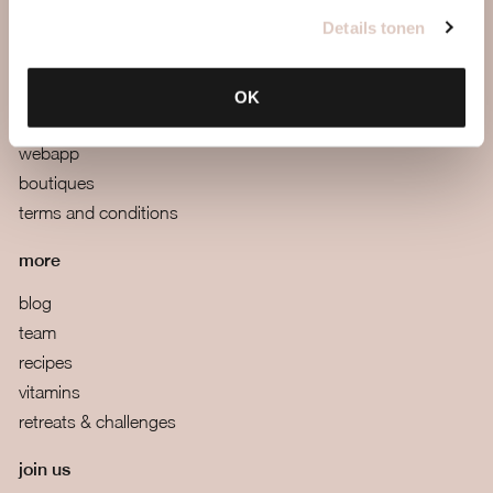
pricing & sign up
Details tonen
contact
faq
OK
mail us
webapp
boutiques
terms and conditions
more
blog
team
recipes
vitamins
retreats & challenges
join us