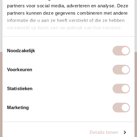
been very active, and in recent years yoga has played a major
partners voor social media, adverteren en analyse. Deze
partners kunnen deze gegevens combineren met andere
role in her life. It brings her into balance both physically and
informatie die u aan ze heeft verstrekt of die ze hebben
mentally. Yvonne is passionate about guiding you toward a
verzameld op basis van uw gebruik van hun services.
balanced life when it comes to movement, lifestyle, and
nutrition.
Toestemmingsselectie
Noodzakelijk
about us
Voorkeuren
women only gym
discover us
Statistieken
approach
locations & schedule
Marketing
pricing & sign up
contact
Details tonen