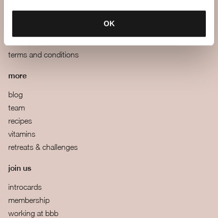
faq
mail us
OK
webapp
boutiques
terms and conditions
more
blog
team
recipes
vitamins
retreats & challenges
join us
introcards
membership
working at bbb