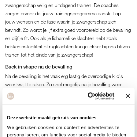
zwangerschap veilig en uitdagend trainen. De coaches
zorgen ervoor dat jouw trainingsprogramma aansluit op
jouw wensen en de fase waarin je zwangerschap zich
bevindt. Zo wordt je lijf extra goed voorbereid op de bevalling
en blijf je fit. Ook als je lichamelijke klachten hebt zoals
bekkeninstabiliteit of rugklachten kun je lekker bij ons blijven
trainen tot het einde van je zwangerschap!
Back in shape na de bevalling
Na de bevalling is het vaak erg lastig de overbodige kilo’s
weer kwijt te raken. Zo snel mogelijk na je bevalling weer
starten met sporten en op je voeding letten, zorgt ervoor dat
je snel weer back in shape bent. Wij bieden programma’s
aan die vanaf 6 weken na de bevalling op verantwoorde wijze
kunnen worden ingezet (of zelfs eerder als je fit bent). Ook
Deze website maakt gebruik van cookies
besteden we hier aandacht aan food & mind. Zo kom jij op
We gebruiken cookies om content en advertenties te
een veilige en gezonde manier weer back in shape!
personaliseren, om functies voor social media te bieden