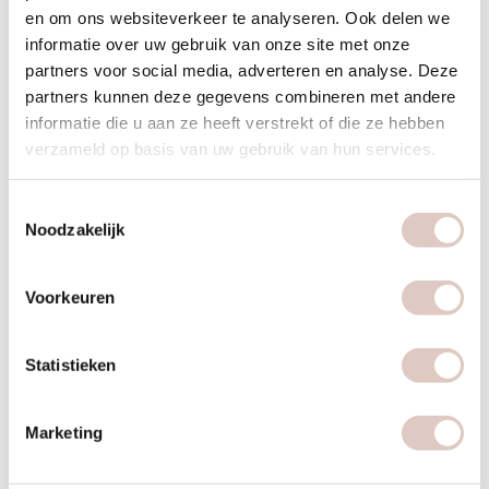
en om ons websiteverkeer te analyseren. Ook delen we
Ook niet onbelangrijk: jij als fonkelnieuwe mama mag je kleintje
informatie over uw gebruik van onze site met onze
meenemen naar bbb
op daarvoor in het rooster aangewezen tijden
partners voor social media, adverteren en analyse. Deze
(bybaby)!
partners kunnen deze gegevens combineren met andere
informatie die u aan ze heeft verstrekt of die ze hebben
verzameld op basis van uw gebruik van hun services.
Opkomende retreats
Op 26 september in Utrecht:
Toestemmingsselectie
Noodzakelijk
Een share & care
Een zwangerfit workshop door Shauni
Voorkeuren
Een movement en yoga workout in de cabine door Karina
Statistieken
Marketing