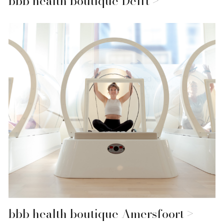
bbb health boutique Delft
bbb health boutique Amersfoort