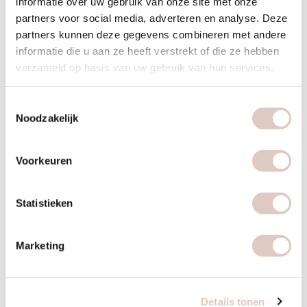
informatie over uw gebruik van onze site met onze
partners voor social media, adverteren en analyse. Deze
partners kunnen deze gegevens combineren met andere
bbb health boutique Utrecht
informatie die u aan ze heeft verstrekt of die ze hebben
verzameld op basis van uw gebruik van hun services.
Toestemmingsselectie
Noodzakelijk
Voorkeuren
Statistieken
Marketing
Details tonen