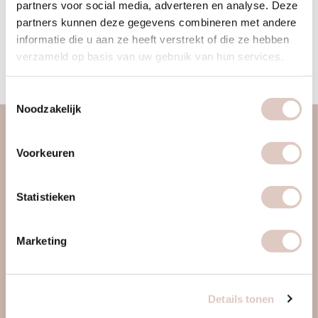
partners voor social media, adverteren en analyse. Deze
3 sessions
45
partners kunnen deze gegevens combineren met andere
informatie die u aan ze heeft verstrekt of die ze hebben
START NOW
verzameld op basis van uw gebruik van hun services.
Toestemmingsselectie
Noodzakelijk
about us
Voorkeuren
women only gym
discover us
Statistieken
approach
locations & schedule
Marketing
pricing & sign up
contact
Details tonen
faq