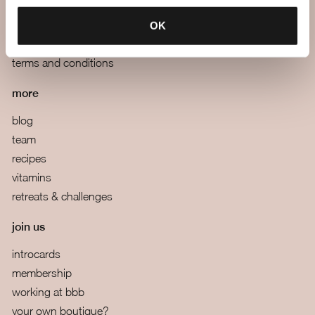
mail us
webapp
OK
boutiques
terms and conditions
more
blog
team
recipes
vitamins
retreats & challenges
join us
introcards
membership
working at bbb
your own boutique?