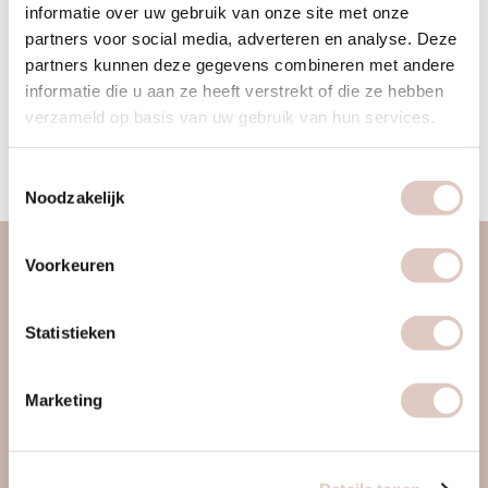
informatie over uw gebruik van onze site met onze
1 sessie
17.50
partners voor social media, adverteren en analyse. Deze
2 sessies
32.50
partners kunnen deze gegevens combineren met andere
3 sessies
45
informatie die u aan ze heeft verstrekt of die ze hebben
verzameld op basis van uw gebruik van hun services.
START NU
Toestemmingsselectie
Noodzakelijk
Voorkeuren
over ons
vrouwengym
Statistieken
ontdek ons
werkwijze
Marketing
locaties & roosters
tarieven & inschrijven
contact