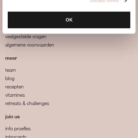
Details tonen
webapp
mail ons
OK
boutiques
veelgestelde vragen
algemene voorwaarden
meer
team
blog
recepten
vitamines
retreats & challenges
join us
info proefles
introcards