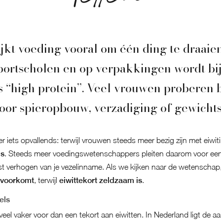
lijkt voeding vooral om één ding te draaie
sportscholen en op verpakkingen wordt bij
s “high protein”. Veel vrouwen proberen
voor spieropbouw, verzadiging of gewichts
 iets opvallends: terwijl vrouwen steeds meer bezig zijn met eiw
ls
. Steeds meer voedingswetenschappers pleiten daarom voor een
verhogen van je vezelinname. Als we kijken naar de wetenschap, b
 voorkomt
, terwijl
eiwittekort zeldzaam is
.
els
veel vaker voor dan een tekort aan eiwitten. In Nederland ligt de 