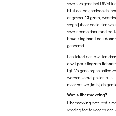
vezels volgens het RIVM t
blijkt dat de gemiddelde in
ongeveer
23 gram
, waardo
vergelijkbaar beeld zien we
vezelinname daar rond de
1
bevolking haalt ook daar 
genoemd.
Een tekort aan eiwitten da
eiwit per kilogram licha
ligt. Volgens organisaties z
worden vooral gezien bij si
maar nauwelijks bij de gem
Wat is fibermaxxing?
Fibermaxxing betekent simpe
voeding toe te voegen aan je