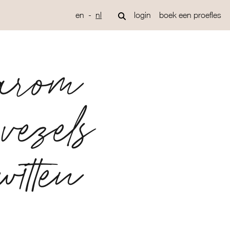
en
nl
login
boek een proefles
aarom
vezels
itten