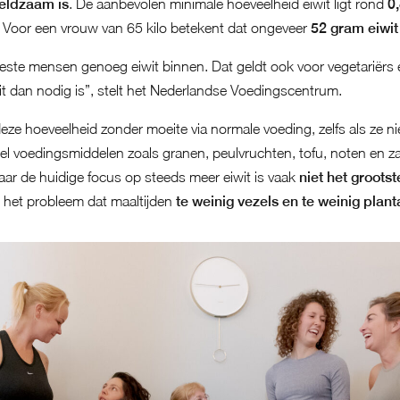
zeldzaam is
. De aanbevolen minimale hoeveelheid eiwit ligt rond
0
. Voor een vrouw van 65 kilo betekent dat ongeveer
52 gram eiwit
eeste mensen genoeg eiwit binnen. Dat geldt ook voor vegetariërs
t dan nodig is”, stelt het Nederlandse Voedingscentrum.
 hoeveelheid zonder moeite via normale voeding, zelfs als ze niet 
veel voedingsmiddelen zoals granen, peulvruchten, tofu, noten en z
Maar de huidige focus op steeds meer eiwit is vaak
niet het groot
is het probleem dat maaltijden
te weinig vezels en te weinig plant