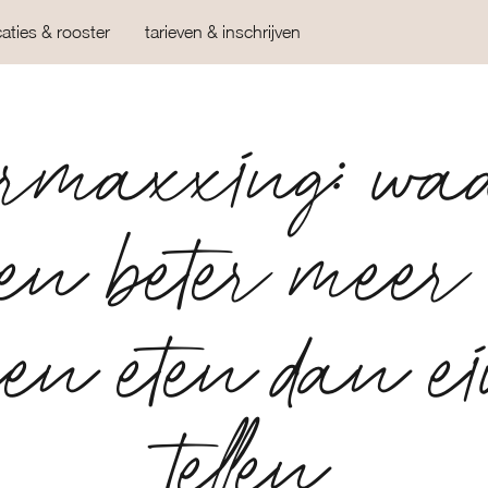
caties & rooster
tarieven & inschrijven
rmaxxing: w
en beter meer 
en eten dan eiw
tellen