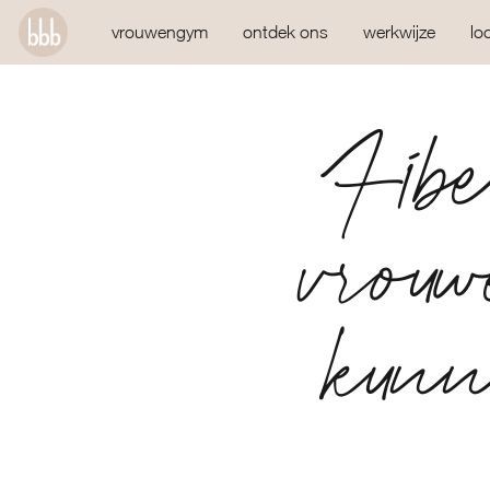
vrouwengym
ontdek ons
werkwijze
lo
Fibe
vrouw
kunn