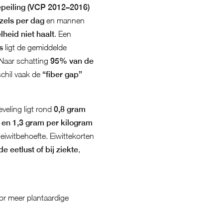
peiling (VCP 2012–2016)
zels per dag
en mannen
eid niet haalt
. Een
s
ligt de gemiddelde
Naar schatting
95% van de
schil vaak de
“fiber gap”
veling ligt rond
0,8 gram
 en 1,3 gram per kilogram
 eiwitbehoefte. Eiwittekorten
 eetlust of bij ziekte
,
r meer plantaardige