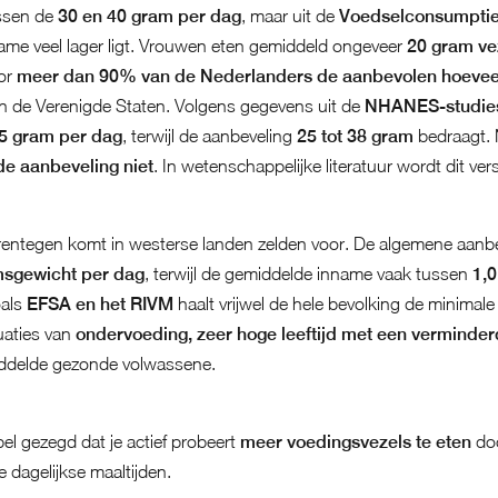
ussen de
30 en 40 gram per dag
, maar uit de
Voedselconsumptie
name veel lager ligt. Vrouwen eten gemiddeld ongeveer
20 gram ve
or
meer dan 90% van de Nederlanders de aanbevolen hoeveelh
 in de Verenigde Staten. Volgens gegevens uit de
NHANES-studie
5 gram per dag
, terwijl de aanbeveling
25 tot 38 gram
bedraagt. 
de aanbeveling niet
. In wetenschappelijke literatuur wordt dit ver
arentegen komt in westerse landen zelden voor. De algemene aanbe
amsgewicht per dag
, terwijl de gemiddelde inname vaak tussen
1,0
oals
EFSA en het RIVM
haalt vrijwel de hele bevolking de minimale
tuaties van
ondervoeding, zeer hoge leeftijd met een verminderde
iddelde gezonde volwassene.
l gezegd dat je actief probeert
meer voedingsvezels te eten
doo
 dagelijkse maaltijden.