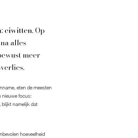
n:
eiwitten
. Op
na alles
 bewust meer
verlies.
itinname, eten de meesten
 nieuwe focus:
lijkt namelijk dat
aanbevolen hoeveelheid