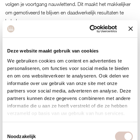
volgen je voortgang nauwlettend. Dit maakt het makkelijker
om gemotiveerd te blijven en daadwerkelijk resultaten te
behalen.
Is sporten in een hot cabin geschikt voor oudere
vrouwen?
Ja, sporten in een hot cabin kan zeer geschikt zijn voor
Deze website maakt gebruik van cookies
oudere vrouwen wanneer het onder professionele
We gebruiken cookies om content en advertenties te
begeleiding gebeurt. De
warmte van 40 graden
verbetert de
personaliseren, om functies voor social media te bieden
bloedsomloop, maakt spieren soepeler en is zachter voor
en om ons websiteverkeer te analyseren. Ook delen we
gewrichten. Dit betekent dat je bewegingen comfortabeler
informatie over uw gebruik van onze site met onze
partners voor social media, adverteren en analyse. Deze
aanvoelen en je minder snel spierpijn krijgt na het sporten.
partners kunnen deze gegevens combineren met andere
De warmte heeft meerdere voordelen voor oudere vrouwen.
informatie die u aan ze heeft verstrekt of die ze hebben
Je spieren worden sneller warm, waardoor ze flexibeler zijn
verzameld op basis van uw gebruik van hun services.
en het risico op blessures afneemt. De verhoogde
bloedsomloop helpt bij het afvoeren van afvalstoffen en
Toestemmingsselectie
Noodzakelijk
bevordert herstel. Bovendien stimuleert de warmte het