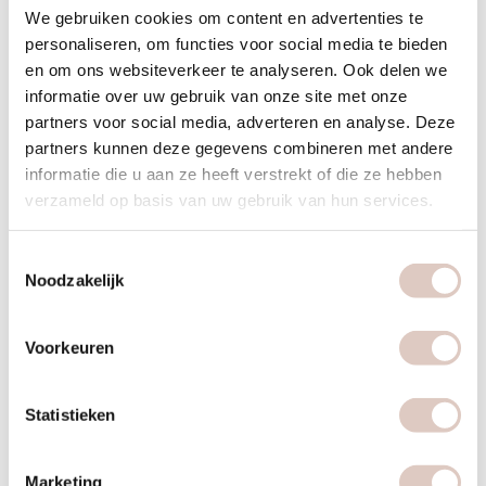
Elk trimester brengt unieke veranderingen in je lichaam met
We gebruiken cookies om content en advertenties te
zich mee die aanpassingen in je krachttraining vereisen. Je
personaliseren, om functies voor social media te bieden
energieniveau, balans en lichaamshouding veranderen, dus
en om ons websiteverkeer te analyseren. Ook delen we
je trainingsroutine moet meegroeien met deze
informatie over uw gebruik van onze site met onze
partners voor social media, adverteren en analyse. Deze
ontwikkelingen voor optimale veiligheid en effectiviteit.
partners kunnen deze gegevens combineren met andere
Eerste trimester (weken 1-12):
Je kunt meestal je normale
informatie die u aan ze heeft verstrekt of die ze hebben
routine voortzetten, maar luister goed naar je lichaam.
verzameld op basis van uw gebruik van hun services.
Verminder de intensiteit als je last hebt van misselijkheid of
vermoeidheid. Focus op het opbouwen van een solide basis
Toestemmingsselectie
Noodzakelijk
voor de komende maanden.
Tweede trimester (weken 13-26):
Dit is vaak het meest
Voorkeuren
comfortabele trimester voor
krachttraining voor vrouwen
.
Pas oefeningen aan door niet meer op je rug te liggen en
Statistieken
vermijd buikligging. Gebruik meer ondersteunende posities,
zoals zittend of staand.
Marketing