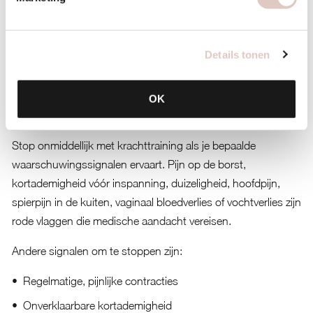
Derde trimester (weken 27-40):
Verminder het gewicht en
focus op het behoud van kracht en mobiliteit. Je balans
verandert door je groeiende buik, dus kies voor veiligere
Details tonen
oefeningen met ondersteuning. Luister extra goed naar de
signalen van je lichaam.
OK
Wanneer moet je stoppen met krachttraining tijdens de
zwangerschap?
Stop onmiddellijk met krachttraining als je bepaalde
waarschuwingssignalen ervaart. Pijn op de borst,
kortademigheid vóór inspanning, duizeligheid, hoofdpijn,
spierpijn in de kuiten, vaginaal bloedverlies of vochtverlies zijn
rode vlaggen die medische aandacht vereisen.
Andere signalen om te stoppen zijn:
Regelmatige, pijnlijke contracties
Onverklaarbare kortademigheid