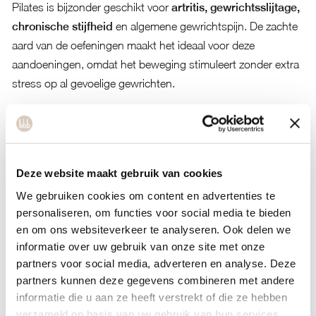
Pilates is bijzonder geschikt voor
artritis, gewrichtsslijtage,
chronische stijfheid
en algemene gewrichtspijn. De zachte
aard van de oefeningen maakt het ideaal voor deze
aandoeningen, omdat het beweging stimuleert zonder extra
stress op al gevoelige gewrichten.
Bij artritis helpt pilates door gewrichten soepel te houden en
de omliggende spieren te versterken. De bewegingen zijn
zacht genoeg om ontstekingen niet te verergeren, terwijl ze
wel de mobiliteit behouden. Voor gewrichtsslijtage biedt
Deze website maakt gebruik van cookies
pilates voordelen door de druk op gewrichten te verminderen
We gebruiken cookies om content en advertenties te
via betere spierondersteuning.
personaliseren, om functies voor social media te bieden
en om ons websiteverkeer te analyseren. Ook delen we
Chronische gewrichtsstijfheid reageert goed op pilates,
informatie over uw gebruik van onze site met onze
omdat de oefeningen geleidelijk de bewegingsrange
partners voor social media, adverteren en analyse. Deze
vergroten zonder te forceren. De methode is ook effectief
partners kunnen deze gegevens combineren met andere
voor rugpijn, nekklachten en schouderproblematiek door de
informatie die u aan ze heeft verstrekt of die ze hebben
verzameld op basis van uw gebruik van hun services.
focus op kernstabiliteit en houdingsverbetering.