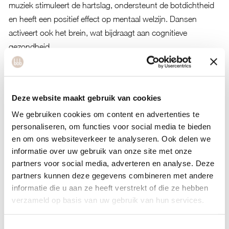
muziek stimuleert de hartslag, ondersteunt de botdichtheid
en heeft een positief effect op mentaal welzijn. Dansen
activeert ook het brein, wat bijdraagt aan cognitieve
gezondheid.
Voor vrouwen in de overgang is regelmatig bewegen extra
waardevol. Het helpt bij het reguleren van gewicht,
ondersteunt de slaapkwaliteit en kan klachten zoals
Deze website maakt gebruik van cookies
stemmingswisselingen verlichten. Zumba voegt daar het
We gebruiken cookies om content en advertenties te
sociale aspect aan toe: samen bewegen in een groep geeft
personaliseren, om functies voor social media te bieden
energie en motivatie.
en om ons websiteverkeer te analyseren. Ook delen we
informatie over uw gebruik van onze site met onze
Tegelijkertijd geldt dat de voordelen het grootst zijn als de
partners voor social media, adverteren en analyse. Deze
beweging past bij wat jouw lichaam aankan. Te veel te snel
partners kunnen deze gegevens combineren met andere
kan averechts werken. Combineer je zumba met voedings-
informatie die u aan ze heeft verstrekt of die ze hebben
verzameld op basis van uw gebruik van hun services.
en leefstijlcoaching, dan versterk je de gezondheidseffecten
aanzienlijk.
Toestemmingsselectie