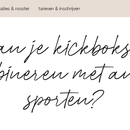
caties & rooster
tarieven & inschrijven
n je kickbok
ineren met a
sporten?