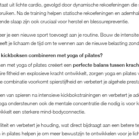
t uit lichte cardio, gevolgd door dynamische rekoefeningen die sp
bruiken. Na de training helpen statische rekoefeningen en ademhal
ende slaap zijn ook cruciaal voor herstel en blessurepreventie.
neer je een nieuwe sport toevoegt aan je routine. Bouw de intensit
eeft je lichaam de tijd om te wennen aan de nieuwe belasting zonde
n kickboksen combineren met yoga of pilates?
en met yoga of pilates creëert een
perfecte balans tussen kracht 
e fitheid en explosieve kracht ontwikkelt, zorgen yoga en pilates voo
 combinatie voorkomt spierstijfheid en verbetert je algehele presta
en van spieren na intensieve kickbokstrainingen en verbetert je 
ga ondersteunen ook de mentale concentratie die nodig is voor ki
kkelt een sterkere mind-bodyconnectie.
iliteit en verbetert je houding, wat direct bijdraagt aan een betere 
in pilates helpen je om meer bewustzijn te ontwikkelen voor je l