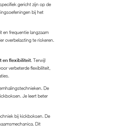
ecifiek gericht zijn op de
ingsoefeningen bij het
eit en frequentie langzaam
r overbelasting te riskeren.
en flexibiliteit
. Terwijl
r verbeterde flexibiliteit,
ties.
ademhalingstechnieken. De
ckboksen. Je leert beter
techniek bij kickboksen. De
ichaamsmechanica. Dit