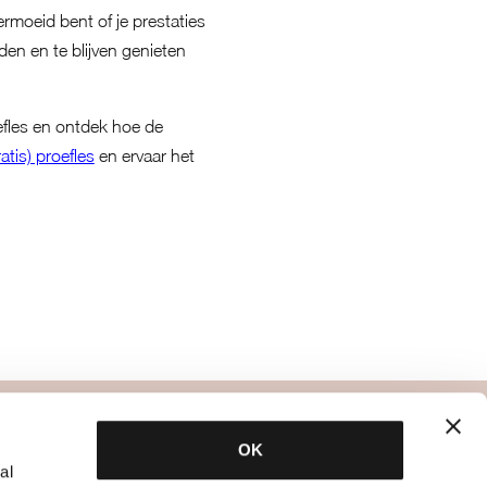
rmoeid bent of je prestaties
uden en te blijven genieten
efles en ontdek hoe de
atis) proefles
en ervaar het
specialisten
OK
al
bbb dietetiek