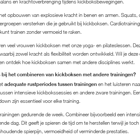
 balans en krachtoverbrenging tijdens kickboksbewegingen.
p het opbouwen van explosieve kracht in benen en armen. Squats, de
ergroepen versterken die je gebruikt bij kickboksen. Cardiotraining 
er kunt trainen zonder vermoeid te raken.
ren veel vrouwen kickboksen met onze yoga- en pilateslessen. Dez
aarbij zowel kracht als flexibiliteit worden ontwikkeld. Wil je deze
en ontdek hoe kickboksen samen met andere disciplines werkt.
 bij het combineren van kickboksen met andere trainingen?
et
adequate rustperiodes tussen trainingen
en het luisteren naa
tussen intensieve kickbokssessies en andere zware trainingen. 
wn zijn essentieel voor elke training.
je trainingen gedurende de week. Combineer bijvoorbeeld een inten
de dag. Dit geeft je spieren de tijd om te herstellen terwijl je toch a
nhoudende spierpijn, vermoeidheid of verminderde prestaties.