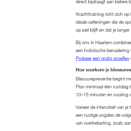
direct bijdraagt aan betere
Krachttraining richt zich o
ideale oefeningen die de spi
op peil blijft en dat je lang
Bij ons in Haarlem combine
een holistische benadering w
Probeer een gratis proefles
Hoe voorkom je blessures
Blessurepreventie begint m
Plan minimaal één rustdag 
10–15 minuten en cooling-do
Varieer de intensiteit van 
een rustige yogales de volgen
van overbelasting, zoals aa