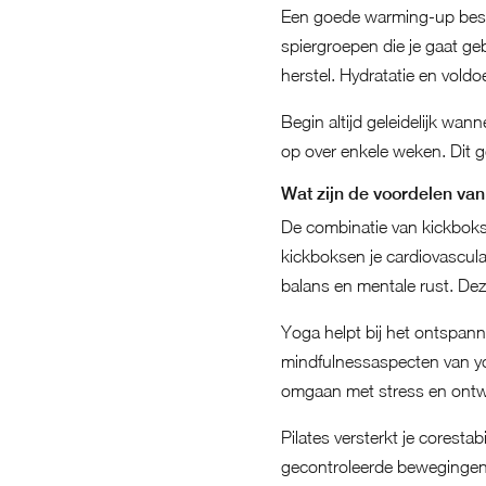
Een goede warming-up bestaa
spiergroepen die je gaat ge
herstel. Hydratatie en voldo
Begin altijd geleidelijk wan
op over enkele weken. Dit g
Wat zijn de voordelen va
De combinatie van kickboks
kickboksen je cardiovasculair
balans en mentale rust. Deze
Yoga helpt bij het ontspann
mindfulnessaspecten van yo
omgaan met stress en ontwi
Pilates versterkt je corestab
gecontroleerde bewegingen 