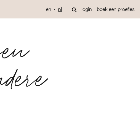
en
nl
login
boek een proefles
sen
ndere