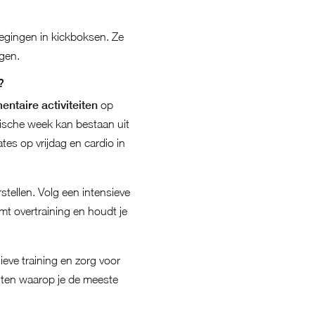
ewegingen in kickboksen. Ze
ngen.
?
taire activiteiten
op
ypische week kan bestaan uit
s op vrijdag en cardio in
stellen. Volg een intensieve
omt overtraining en houdt je
ieve training en zorg voor
nten waarop je de meeste