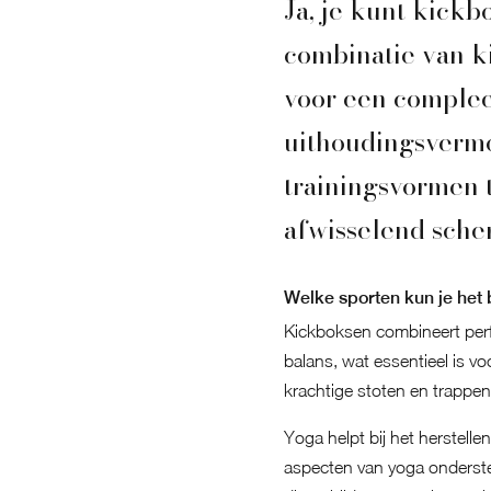
Ja, je kunt kick
combinatie van ki
voor een compleet
uithoudingsvermo
trainingsvormen 
afwisselend schem
Welke sporten kun je het
Kickboksen combineert per
balans, wat essentieel is v
krachtige stoten en trappen
Yoga helpt bij het herstelle
aspecten van yoga ondersteu