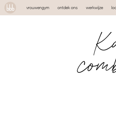
vrouwengym
ontdek ons
werkwijze
lo
Ka
comb