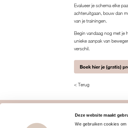
Evalueer je schema elke paa
achteruitgaan, bouw dan meer 
van je trainingen.
Begin vandaag nog met je h
unieke aanpak van bewegen
verschil.
Boek hier je (gratis) p
< Terug
Deze website maakt gebru
over ons
contact
We gebruiken cookies om c
vrouwengym
webapp