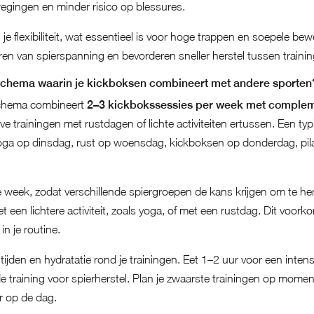
ewegingen en minder risico op blessures.
 je flexibiliteit, wat essentieel is voor hoge trappen en soepele b
ren van spierspanning en bevorderen sneller herstel tussen traini
sschema waarin je kickboksen combineert met andere sporten
schema combineert
2–3 kickbokssessies per week met complemen
ve trainingen met rustdagen of lichte activiteiten ertussen. Een t
a op dinsdag, rust op woensdag, kickboksen op donderdag, pilate
e week, zodat verschillende spiergroepen de kans krijgen om te her
et een lichtere activiteit, zoals yoga, of met een rustdag. Dit voork
in je routine.
tijden en hydratatie rond je trainingen. Eet 1–2 uur voor een intens
 training voor spierherstel. Plan je zwaarste trainingen op mome
r op de dag.