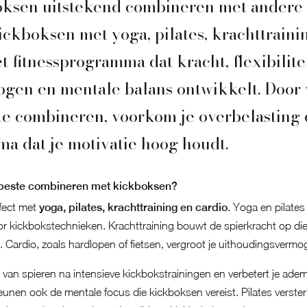
boksen uitstekend combineren met andere 
ckboksen met yoga, pilates, krachttrainin
 fitnessprogramma dat kracht, flexibilitei
gen en mentale balans ontwikkelt. Door 
te combineren, voorkom je overbelasting 
a dat je motivatie hoog houdt.
 beste combineren met kickboksen?
fect met
yoga, pilates, krachttraining en cardio
. Yoga en pilates 
oor kickbokstechnieken. Krachttraining bouwt de spierkracht op die
. Cardio, zoals hardlopen of fietsen, vergroot je uithoudingsvermo
n van spieren na intensieve kickbokstrainingen en verbetert je ade
nen ook de mentale focus die kickboksen vereist. Pilates versterkt 