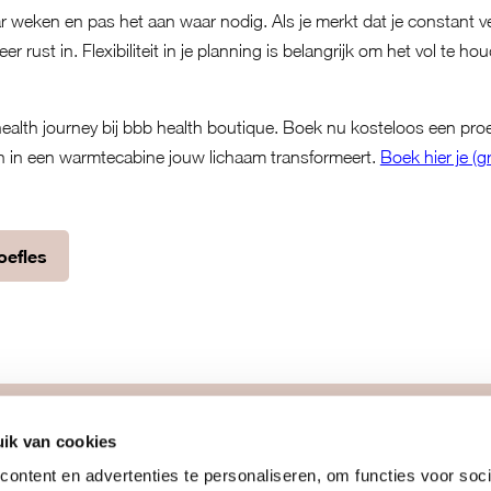
r weken en pas het aan waar nodig. Als je merkt dat je constant ve
rust in. Flexibiliteit in je planning is belangrijk om het vol te ho
ealth journey bij bbb health boutique. Boek nu kosteloos een pro
 in een warmtecabine jouw lichaam transformeert.
Boek hier je (gr
roefles
ik van cookies
meer
join us
ontent en advertenties te personaliseren, om functies voor soci
team
info proefles