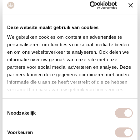
verbeterde balans en coördinatie.
Hoe kies je de juiste kickboksgroepsles voor jouw
niveau?
Deze website maakt gebruik van cookies
De juiste kickboksgroepsles kiezen begint met een
eerlijke
We gebruiken cookies om content en advertenties te
beoordeling van je huidige fitheidsniveau
en ervaring.
personaliseren, om functies voor social media te bieden
Beginners doen er goed aan te starten met fundamentele
en om ons websiteverkeer te analyseren. Ook delen we
lessen waarin technieken rustig worden opgebouwd, terwijl
informatie over uw gebruik van onze site met onze
gevorderden kunnen kiezen voor intensievere trainingen met
partners voor social media, adverteren en analyse. Deze
complexere combinaties.
partners kunnen deze gegevens combineren met andere
informatie die u aan ze heeft verstrekt of die ze hebben
Overweeg je persoonlijke doelen bij het selecteren van een
verzameld op basis van uw gebruik van hun services.
les. Wil je afvallen, dan zijn high-intensitylessen met veel
cardio ideaal. Voor het opbouwen van techniek en
Toestemmingsselectie
zelfvertrouwen zijn langzamere, meer technisch gerichte
Noodzakelijk
lessen geschikter. Sommige lessen focussen meer op
zelfverdediging, andere op fitness en conditie.
Voorkeuren