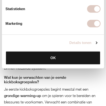
Let op de groepsgrootte en de kwaliteit van de instructeurs.
Kleinere groepen betekenen meer persoonlijke aandacht,
Statistieken
wat vooral belangrijk is voor beginners. Een goede
instructeur past oefeningen aan voor verschillende niveaus
Marketing
en zorgt voor een veilige leeromgeving.
Praktische overwegingen spelen ook een rol. Controleer of
de lestijden passen bij je schema en of de locatie goed
Details tonen
bereikbaar is.
Vraag naar een proefles
om te ervaren of de
sfeer en intensiteit bij je passen. Veel studio’s bieden
OK
verschillende niveaus aan, waardoor je kunt doorgroeien
binnen hetzelfde systeem.
Wat kun je verwachten van je eerste
kickboksgroepsles?
Je eerste kickboksgroepsles begint meestal met een
grondige warming-up
om je spieren voor te bereiden en
blessures te voorkomen. Verwacht een combinatie van