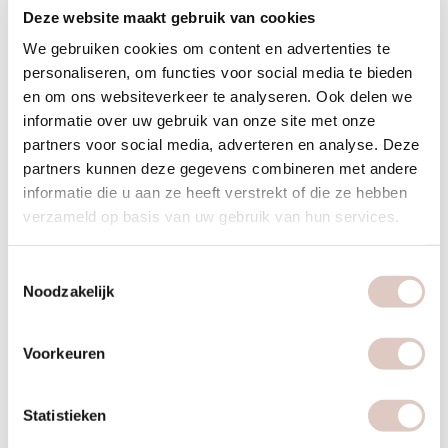
zweet meer, waardoor afvalstoffen sneller worden afgevoerd.
Deze website maakt gebruik van cookies
Dit detox-effect geeft veel vrouwen een opgeruimd en
We gebruiken cookies om content en advertenties te
energiek gevoel na de training. Daarnaast stimuleert de
personaliseren, om functies voor social media te bieden
warmte je energieverbranding en vetverbrandingsproces. Je
en om ons websiteverkeer te analyseren. Ook delen we
lichaam moet harder werken om af te koelen, waardoor je
informatie over uw gebruik van onze site met onze
meer calorieën verbrandt dan bij dezelfde oefening op
partners voor social media, adverteren en analyse. Deze
normale temperatuur.
partners kunnen deze gegevens combineren met andere
informatie die u aan ze heeft verstrekt of die ze hebben
Het grote voordeel van 30-minuten hot cabin workouts is de
verzameld op basis van uw gebruik van hun services.
efficiëntie. Door de verhoogde intensiteit in de warmte bereik
je in een halfuur wat anders een uur zou kosten. Voor drukke
Toestemmingsselectie
vrouwen betekent dit dat je een effectieve training kunt doen
Noodzakelijk
zonder je hele avond op te offeren. Je kunt pilates, HIIT, yoga
of power workouts volgen in de hot cabin, allemaal
Voorkeuren
afgestemd op wat jouw lichaam nodig heeft.
Welke trainingen en begeleiding kun je verwachten bij
Statistieken
een holistische sportschool voor vrouwen?