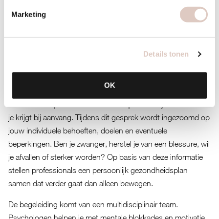
Een holistische sportschool vrouwen biedt een breed scala
Marketing
aan trainingen die inspelen op verschillende behoeften en
voorkeuren. Je vindt er yoga voor ontspanning en flexibiliteit,
pilates voor core stability en houding, HIIT voor intensieve
Details tonen
cardio, barre voor getoned spieren, en TRX voor functionele
kracht. Deze variatie zorgt dat je lichaam uitgedaagd blijft en
je training nooit saai wordt.
OK
Wat deze aanpak uniek maakt is de
persoonlijke intake
die
je krijgt bij aanvang. Tijdens dit gesprek wordt ingezoomd op
jouw individuele behoeften, doelen en eventuele
beperkingen. Ben je zwanger, herstel je van een blessure, wil
je afvallen of sterker worden? Op basis van deze informatie
stellen professionals een persoonlijk gezondheidsplan
samen dat verder gaat dan alleen bewegen.
De begeleiding komt van een multidisciplinair team.
Psychologen helpen je met mentale blokkades en motivatie.