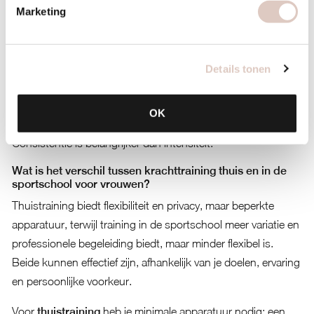
Marketing
spiergroei plaatsvindt tijdens herstel, niet tijdens de training
zelf.
Luister naar je lichaam en pas je training aan tijdens
Details tonen
verschillende levensfasen. Tijdens zwangerschap,
borstvoeding of de menopauze heeft je lichaam andere
OK
behoeften en kan de trainingsfrequentie worden aangepast.
Consistentie is belangrijker dan intensiteit.
Wat is het verschil tussen krachttraining thuis en in de
sportschool voor vrouwen?
Thuistraining biedt flexibiliteit en privacy, maar beperkte
apparatuur, terwijl training in de sportschool meer variatie en
professionele begeleiding biedt, maar minder flexibel is.
Beide kunnen effectief zijn, afhankelijk van je doelen, ervaring
en persoonlijke voorkeur.
Voor
thuistraining
heb je minimale apparatuur nodig: een