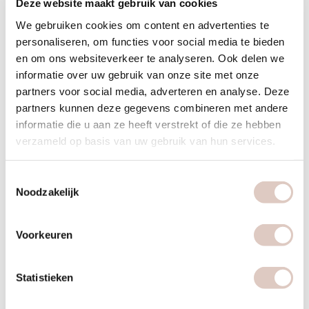
Deze website maakt gebruik van cookies
optimale resultaten?
We gebruiken cookies om content en advertenties te
Voor optimale resultaten doe je 2-3 keer per week aan
personaliseren, om functies voor social media te bieden
krachttraining, met minimaal één rustdag tussen de sessies.
en om ons websiteverkeer te analyseren. Ook delen we
Dit geeft je spieren tijd om te herstellen en sterker te worden.
informatie over uw gebruik van onze site met onze
Tijdens je menstruatie kun je de intensiteit aanpassen aan
partners voor social media, adverteren en analyse. Deze
hoe je je voelt.
partners kunnen deze gegevens combineren met andere
informatie die u aan ze heeft verstrekt of die ze hebben
Je hormonale cyclus beïnvloedt je energieniveau en
verzameld op basis van uw gebruik van hun services.
herstelvermogen. In de eerste helft van je cyclus (de
folliculaire fase) voel je je vaak energieker en kun je
Toestemmingsselectie
intensiever trainen. Tijdens de tweede helft (de luteale fase)
Noodzakelijk
kun je beter kiezen voor lichtere trainingen of meer focus op
flexibiliteit.
Voorkeuren
Voor beginners is 2 keer per week voldoende om kracht op
te bouwen zonder overbelasting. Gevorderden kunnen 3-4
Statistieken
keer per week trainen door verschillende spiergroepen te
splitsen.
Rust is net zo belangrijk als training
, omdat