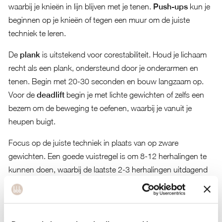
waarbij je knieën in lijn blijven met je tenen.
Push-ups
kun je
beginnen op je knieën of tegen een muur om de juiste
techniek te leren.
De
plank
is uitstekend voor corestabiliteit. Houd je lichaam
recht als een plank, ondersteund door je onderarmen en
tenen. Begin met 20-30 seconden en bouw langzaam op.
Voor de
deadlift
begin je met lichte gewichten of zelfs een
bezem om de beweging te oefenen, waarbij je vanuit je
heupen buigt.
Focus op de juiste techniek in plaats van op zware
gewichten. Een goede vuistregel is om 8-12 herhalingen te
kunnen doen, waarbij de laatste 2-3 herhalingen uitdagend
aanvoelen, maar nog steeds met correcte vorm uitgevoerd
kunnen worden.
Hoe vaak moet je krachttraining doen als vrouw voor