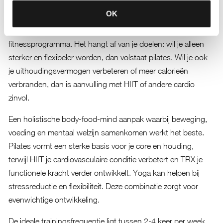
optimale resultaten?
OK
Pilates werkt uitstekend als standalone training, maar
combineren met andere workouts
geeft je een completer
fitnessprogramma. Het hangt af van je doelen: wil je alleen
sterker en flexibeler worden, dan volstaat pilates. Wil je ook
je uithoudingsvermogen verbeteren of meer calorieën
verbranden, dan is aanvulling met HIIT of andere cardio
zinvol.
Een holistische body-food-mind aanpak waarbij beweging,
voeding en mentaal welzijn samenkomen werkt het beste.
Pilates vormt een sterke basis voor je core en houding,
terwijl HIIT je cardiovasculaire conditie verbetert en TRX je
functionele kracht verder ontwikkelt. Yoga kan helpen bij
stressreductie en flexibiliteit. Deze combinatie zorgt voor
evenwichtige ontwikkeling.
De ideale trainingsfrequentie ligt tussen 2-4 keer per week,