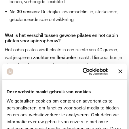
benen, verhoogde flexibiliteit
Na 30 sessies:
Duidelijke lichaamsdefinitie, sterke core,
gebalanceerde spierontwikkeling
Wat is het verschil tussen gewone pilates en hot cabin
pilates voor spieropbouw?
Hot cabin pilates vindt plaats in een ruimte van 40 graden,
wat je spieren
zachter en flexibeler
maakt. Hierdoor kun je
dieper in oefeningen werken en je spieren intensiever
activeren. De verhoogde doorbloeding door de warmte zorgt
voor betere zuurstoftoevoer naar je spieren, wat het herstel
en de spieropbouw ondersteunt.
Deze website maakt gebruik van cookies
In de warmte werk je harder zonder het te merken. Je
We gebruiken cookies om content en advertenties te
personaliseren, om functies voor social media te bieden
hartslag gaat omhoog, je verbrandt meer calorieën en je
en om ons websiteverkeer te analyseren. Ook delen we
zweet intensief, wat een reinigend effect heeft. De
informatie over uw gebruik van onze site met onze
combinatie van warmte en beweging stimuleert je
partners voor social media, adverteren en analyse. Deze