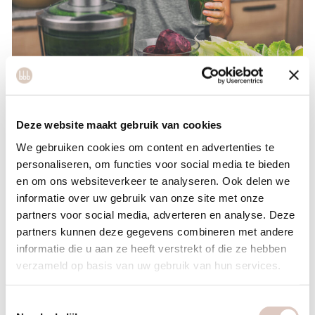
Deze website maakt gebruik van cookies
We gebruiken cookies om content en advertenties te
Over ons
personaliseren, om functies voor social media te bieden
Carolina Cirkel – Cirkel of Energy
en om ons websiteverkeer te analyseren. Ook delen we
Als holistisch leefstijl- en darmtherapeut begeleid ik vrouwen
informatie over uw gebruik van onze site met onze
partners voor social media, adverteren en analyse. Deze
naar meer energie, een rustige buik en algehele gezondheid.
partners kunnen deze gegevens combineren met andere
Mijn kracht ligt in het inzichtelijk maken van de samenhang
informatie die u aan ze heeft verstrekt of die ze hebben
tussen leefstijl, darmgezondheid en mentale balans, waarbij
verzameld op basis van uw gebruik van hun services.
we op zoek gaan naar de onderliggende oorzaak van
klachten. Ik geloof dat iedereen het verdient om zich goed te
Toestemmingsselectie
voelen, elke dag opnieuw.