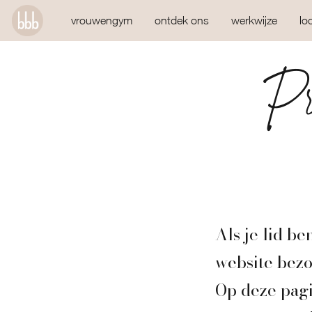
vrouwengym
ontdek ons
werkwijze
lo
Pr
Als je lid be
website bezo
Op deze pagi