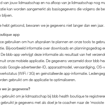
jd van jouw lidmaatschap en na afloop van je lidmaatschap nog ma
atie kan worden aangemerkt als basisgegevens die volgens de bel
blijven.
sse hebt getoond, bewaren we je gegevens niet langer dan een jaar.
outique app
ice gebruiken om hun afspraken te plannen en onze tools te gebru
tie. Bijvoorbeeld informatie over downloads en planningsgedrag en 
en. De bbb-app verkrijgt deze informatie als resultaat van het verze
anuit onze mobiele applicatie. De gegevens verzameld door bbb he
zoals Google-adverteerder-ID, apparaatmodel, vervaardiging, OS-ve
werkstatus (WiFi / 3G) en geïnstalleerde app-informatie. Ledenge
den gebruikt om de applicatie te optimaliseren.
 we je gegevens?
ebruikt om je lidmaatschap bij bbb health boutique te registreren
gebruikt je gegevens met als doel je te coachen naar de ‘mooiste