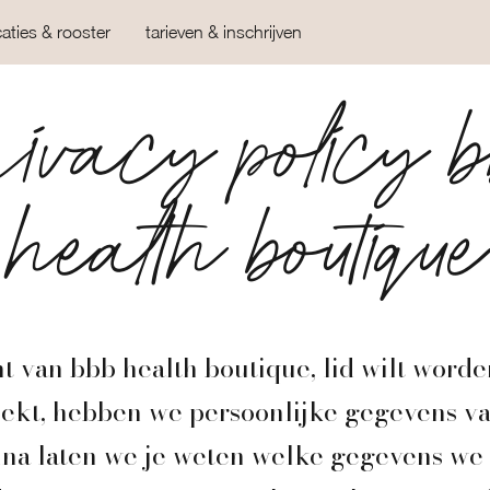
caties & rooster
tarieven & inschrijven
ivacy policy 
health boutique
nt van bbb health boutique, lid wilt word
ekt, hebben we persoonlijke gegevens van
na laten we je weten welke gegevens we