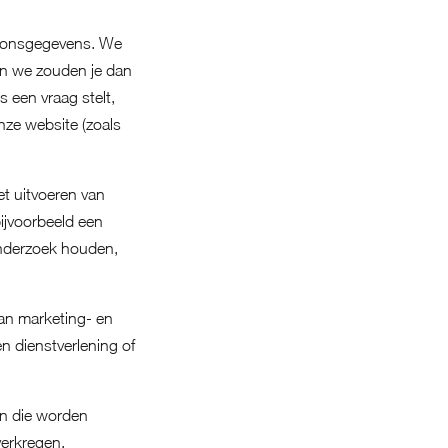
rsoonsgegevens. We
En we zouden je dan
s een vraag stelt,
nze website (zoals
t uitvoeren van
bijvoorbeeld een
onderzoek houden,
an marketing- en
n dienstverlening of
en die worden
verkregen.