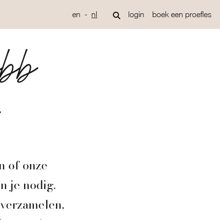
en
nl
login
boek een proefles
bbb
en of onze
 je nodig.
 verzamelen,