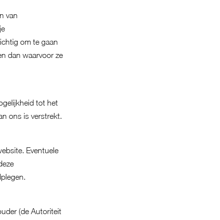
en van
je
ichtig om te gaan
n dan waarvoor ze
elijkheid tot het
n ons is verstrekt.
ebsite. Eventuele
deze
dplegen.
uder (de Autoriteit