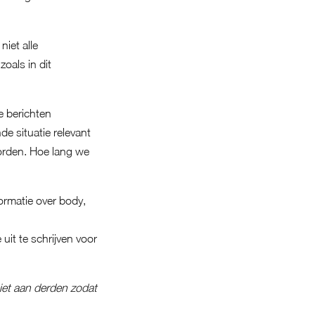
iet alle
oals in dit
e berichten
e situatie relevant
oorden. Hoe lang we
ormatie over body,
uit te schrijven voor
iet aan derden zodat