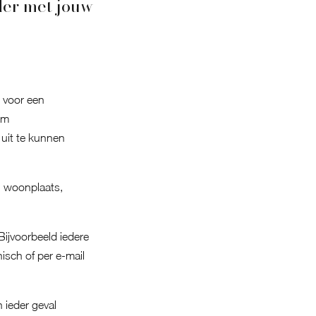
er met jouw
t voor een
om
uit te kunnen
, woonplaats,
Bijvoorbeeld iedere
isch of per e-mail
 ieder geval