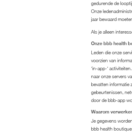
gedurende de loopti
Onze ledenadministr
jaar bewaard moeten 
Als je alleen intere
Onze bbb health b
Leden die onze serv
voorzien van informa
‘in-app-‘ activiteit
naar onze servers v
bevatten informatie 
gebeurtenissen, net
door de bbb-app wor
Waarom verwerken
Je gegevens worden g
bbb health boutique 