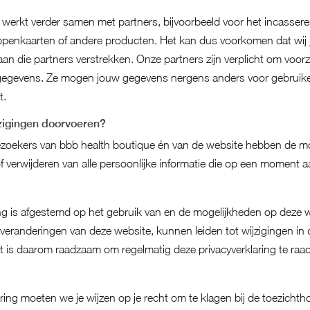
 werkt verder samen met partners, bijvoorbeeld voor het incasser
penkaarten of andere producten. Het kan dus voorkomen dat wij 
n die partners verstrekken. Onze partners zijn verplicht om voorz
egevens. Ze mogen jouw gegevens nergens anders voor gebruike
t.
jzigingen doorvoeren?
ezoekers van bbb health boutique én van de website hebben de mog
of verwijderen van alle persoonlijke informatie die op een moment aa
ing is afgestemd op het gebruik van en de mogelijkheden op deze w
veranderingen van deze website, kunnen leiden tot wijzigingen in 
et is daarom raadzaam om regelmatig deze privacyverklaring te raa
aring moeten we je wijzen op je recht om te klagen bij de toezichtho