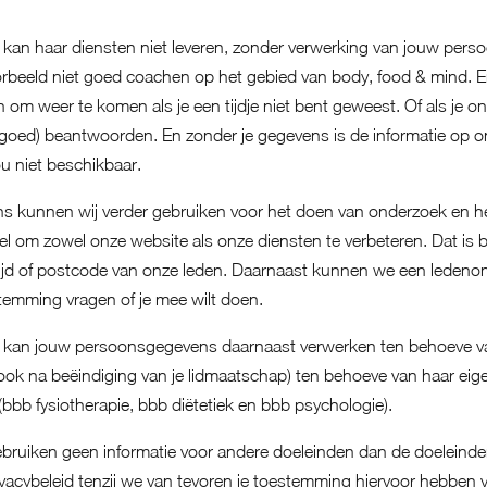
 kan haar diensten niet leveren, zonder verwerking van jouw pe
orbeeld niet goed coachen op het gebied van body, food & mind. 
om weer te komen als je een tijdje niet bent geweest. Of als je on
(goed) beantwoorden. En zonder je gegevens is de informatie op o
jou niet beschikbaar.
 kunnen wij verder gebruiken voor het doen van onderzoek en he
el om zowel onze website als onze diensten te verbeteren. Dat is 
ftijd of postcode van onze leden. Daarnaast kunnen we een leden
temming vragen of je mee wilt doen.
e kan jouw persoonsgegevens daarnaast verwerken ten behoeve v
(ook na beëindiging van je lidmaatschap) ten behoeve van haar eige
bbb fysiotherapie, bbb diëtetiek en bbb psychologie).
bruiken geen informatie voor andere doeleinden dan de doeleind
ivacybeleid tenzij we van tevoren je toestemming hiervoor hebben 