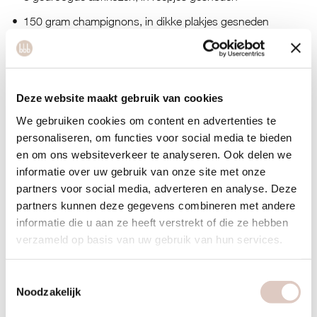
150 gram champignons, in dikke plakjes gesneden
1 blikje tomatenblokjes
1 blikje kikkererwten à 400g, uitgelekt en schoongespoeld
2 groentebouillonblokjes
Deze website maakt gebruik van cookies
We gebruiken cookies om content en advertenties te
personaliseren, om functies voor social media te bieden
en om ons websiteverkeer te analyseren. Ook delen we
informatie over uw gebruik van onze site met onze
partners voor social media, adverteren en analyse. Deze
partners kunnen deze gegevens combineren met andere
informatie die u aan ze heeft verstrekt of die ze hebben
verzameld op basis van uw gebruik van hun services.
Toestemmingsselectie
Noodzakelijk