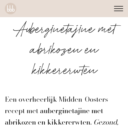
Auberginetajine met
abrikozen en
kikkererwten
Een overheerlijk Midden-Oosters
recept met
auberginetajine met
abrikozen en kikkererwten.
Gezond,