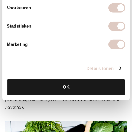
Voorkeuren
Zo maak je het
Bak de aubergine in 1 theelepel olijfolie aan. Voeg regelmatig
Statistieken
een scheutje water toe tot ze zacht is (circa 10 minuten). Zet
opzij. Verwarm de rest van de olie en fruit hierin de ui en de
Marketing
knoflook met de specerijen. Bak de champignons mee. Voeg
de abrikozen, tomatenblokjes, bouillonblokjes en 200
milliliter water toe en laat dit 10 minuten koken. Voeg de
Details tonen
aubergine en de kikkererwten toe en stoof alles nog 10
minuten.
Serveer met een frisse salade en geniet!
OK
Alle recepten van bbb health boutique zijn lekker, gezond en
plantaardig.
Hier vind je een overzicht van al onze heerlijke
recepten.