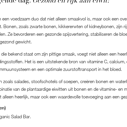
gende dag.
Gezond en rijk aan eiwit!
een voedzaam duo dat niet alleen smaakvol is, maar ook een ove
 Bonen, zoals zwarte bonen, kikkererwten of kidneybonen, zijn rijk
len. Ze bevorderen een gezonde spijsvertering, stabiliseren de bl
 gezond gewicht.
ie bekend staat om zijn pittige smaak, voegt niet alleen een heerl
ngsstoffen. Het is een uitstekende bron van vitamine C, calcium, e
immuunsysteem en een optimale zuurstoftransport in het bloed.
 zoals salades, stoofschotels of soepen, creëren bonen en wate
natie van de plantaardige eiwitten uit bonen en de vitamine- en m
t alleen heerlijk, maar ook een waardevolle toevoeging aan een ge
en)
rganic Salad Bar.