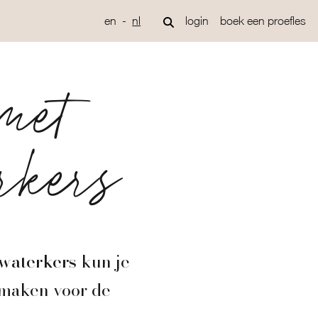
en
nl
login
boek een proefles
met
erkers
 waterkers
kun je
 maken voor de