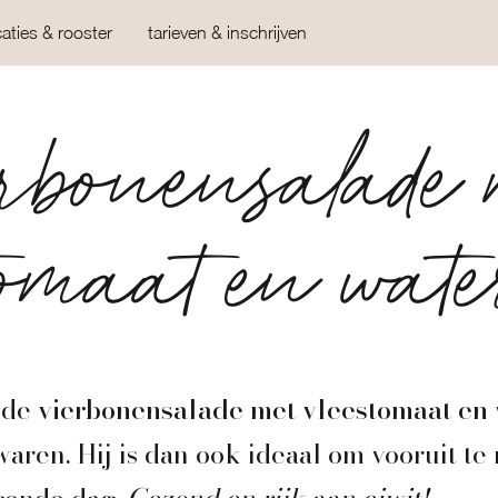
caties & rooster
tarieven & inschrijven
erbonensalade 
tomaat en wat
nde
vierbonensalade met vleestomaat en
aren. Hij is dan ook ideaal om vooruit te