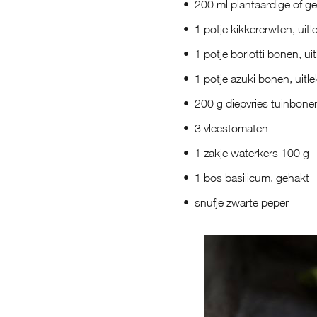
200 ml plantaardige of ge
1 potje kikkererwten, uit
1 potje borlotti bonen, u
1 potje azuki bonen, uitl
200 g diepvries tuinbone
3 vleestomaten
1 zakje waterkers 100 g
1 bos basilicum, gehakt
snufje zwarte peper