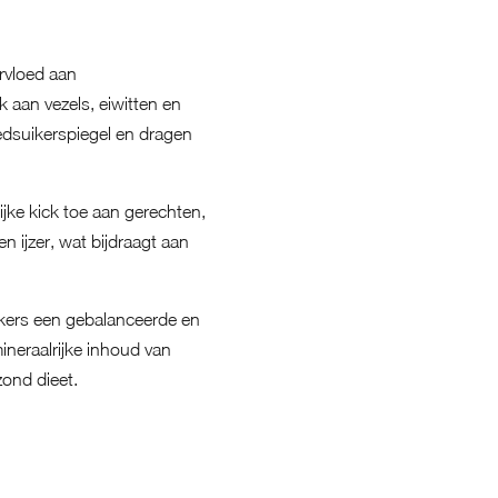
rvloed aan
 aan vezels, eiwitten en
oedsuikerspiegel en dragen
ijke kick toe aan gerechten,
n ijzer, wat bijdraagt aan
rkers een gebalanceerde en
ineraalrijke inhoud van
zond dieet.