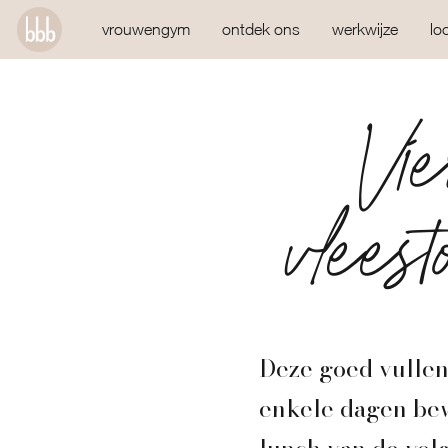
vrouwengym
ontdek ons
werkwijze
lo
Vi
vlees
Deze goed vulle
enkele dagen bew