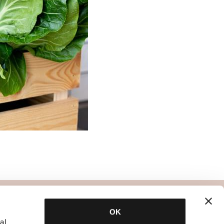
specialisten
OK
al