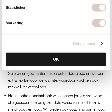
Waarom is bbb fijn voor jouw revalidatie?
Statistieken
Begeleiding op maat
: we vinden het bij bbb health
boutique belangrijk dat iedere vrouw persoonlijke
Marketing
begeleiding krijgt in een huiselijke omgeving. Heb je hele
specifieke lichamelijke klachten dan kan onze bbb
fysiotherapeut een revaliderend programma opstellen.
Details tonen
Oefeningen in een warmtecabine
: bij ons doe je je
oefeningen in een warmtecabine en dat is veilig en uniek.
OK
Doordat je alle oefeningen in ongeveer 40 graden uitvoert,
worden doorbloeding en vetverbranding gestimuleerd.
Spieren en gewrichten raken beter doorbloed en worden
extra flexibel door de warmte, waardoor klachten ook
makkelijker verdwijnen.
Holistische sportschool
: wij coachen jou als vrouw op
alle gebieden om de gezondste versie van jezelf te zijn:
mind, body en food. Wij bieden ook coaching aan in food