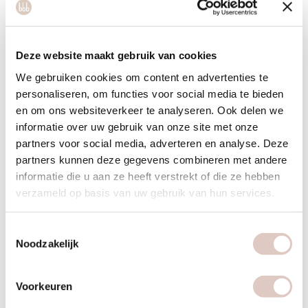
Deze website maakt gebruik van cookies
Veilig en holistisch
We gebruiken cookies om content en advertenties te
personaliseren, om functies voor social media te bieden
en om ons websiteverkeer te analyseren. Ook delen we
informatie over uw gebruik van onze site met onze
Heb je heel veel lichamelijke
partners voor social media, adverteren en analyse. Deze
klachten? Dan stellen we een
partners kunnen deze gegevens combineren met andere
informatie die u aan ze heeft verstrekt of die ze hebben
personal bbb workout samen puur op
verzameld op basis van uw gebruik van hun services.
de revalidatie van je lichaam. Ook
Toestemmingsselectie
kijken we naar voeding en leefstijl
Noodzakelijk
voor een veilig herstel.
Voorkeuren