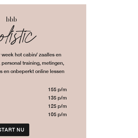
bbb
listic
 week hot cabin/ zaalles en
, personal training, metingen,
ts en onbeperkt online lessen
155 p/m
135 p/m
125 p/m
105 p/m
START NU