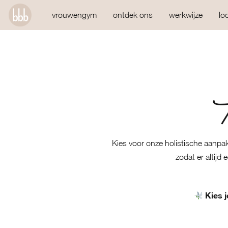
vrouwengym
ontdek ons
werkwijze
lo
Kies voor onze holistische aanpa
zodat er altijd
Kies 