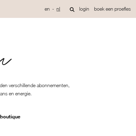
en
nl
login
boek een proefles
n
ieden verschillende abonnementen,
lans en energie.
 boutique