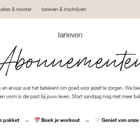
caties & rooster
tarieven & inschrijven
tarieven
Abonnemente
k en ervaar wat het betekent om goed voor jezelf te zorgen. We b
 een vorm is die past bij jouw leven. Start vandaag nog met meer ba
je pakket
Boek je workout
Geniet van onze
→
→