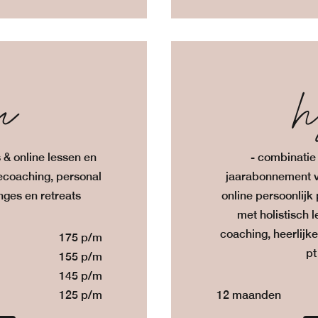
in
h
 & online lessen en
- combinatie 
ylecoaching, personal
jaarabonnement v
nges en retreats
online persoonlijk
met holistisch l
coaching, heerlijk
175 p/m
pt
155 p/m
145 p/m
125 p/m
12 maanden