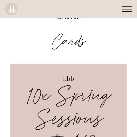
tarieven
Cards
bbb
10x Spring
Sessions