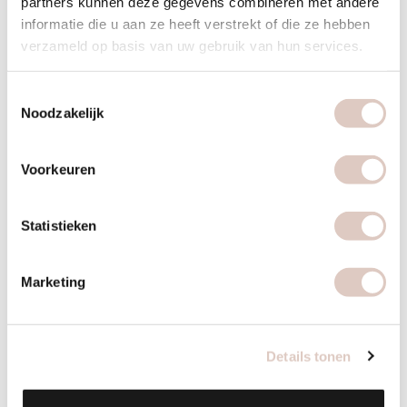
partners kunnen deze gegevens combineren met andere
informatie die u aan ze heeft verstrekt of die ze hebben
START NU
verzameld op basis van uw gebruik van hun services.
Toestemmingsselectie
Noodzakelijk
bbb
Voorkeuren
bbb balance
Statistieken
2x per week hot cabin / zaalles en inclusief
Marketing
coaching, personal training, metingen,
challenges, retreats en onbeperkt online
lessen.
Details tonen
1 maand / flex
135