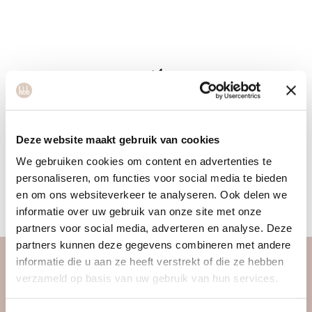
Ilse
Deze website maakt gebruik van cookies
Ilse is bbb ondernemer en gaat met haar management
We gebruiken cookies om content en advertenties te
ervaring planmatig te werk. Ze gelooft in duurzame
personaliseren, om functies voor social media te bieden
leefstijlverandering. Ze wil vrouwen planmatig coachen in
en om ons websiteverkeer te analyseren. Ook delen we
kleine stapjes naar de mooiste versie van zichzelf.
informatie over uw gebruik van onze site met onze
partners voor social media, adverteren en analyse. Deze
partners kunnen deze gegevens combineren met andere
informatie die u aan ze heeft verstrekt of die ze hebben
over ons
verzameld op basis van uw gebruik van hun services.
vrouwengym