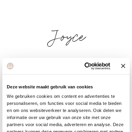
Joyce
Ik ben trotse moeder van een zoon en bonusmoeder van
een dochter. Naast mijn gezin vormt sport een essentieel
onderdeel van mijn leven. Wat ooit begon met een passie
voor dans en aerobics is in de loop der jaren sinds de start
Deze website maakt gebruik van cookies
van mijn carrière in 2003 uitgegroeid tot een brede en
We gebruiken cookies om content en advertenties te
professionele ontwikkeling binnnen alle facetten van
personaliseren, om functies voor social media te bieden
en om ons websiteverkeer te analyseren. Ook delen we
groepslessen. Sport is voor mij niet alleen fysiek maar ook
informatie over uw gebruik van onze site met onze
een manier om mensen te verbinden en sterker te maken,
partners voor social media, adverteren en analyse. Deze
zowel mentaal als lichamelijk. Met veel enthousiasme wil ik
partners kunnen deze gegevens combineren met andere