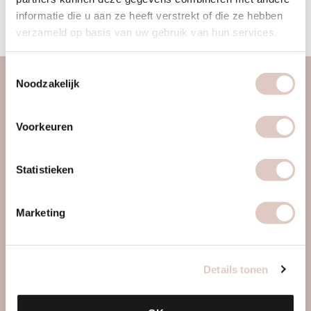
dan ook samen met jullie deze verbinding aangaan, zodat
informatie die u aan ze heeft verstrekt of die ze hebben
het een mooie reis voor jezelf gaat worden.
verzameld op basis van uw gebruik van hun services.
Toestemmingsselectie
Noodzakelijk
over ons
vrouwengym
Voorkeuren
ontdek ons
werkwijze
Statistieken
locaties & roosters
tarieven & inschrijven
Marketing
contact
webapp
Details tonen
mail ons
boutiques
veelgestelde vragen