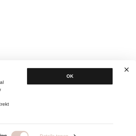
OK
al
w
trekt
ing
Details tonen