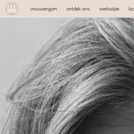
vrouwengym
ontdek ons
werkwijze
lo