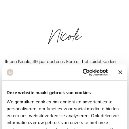
Nicole
Ik ben Nicole, 39 jaar oud en ik kom uit het zuidelijke deel
van Zwitserland. Inmiddels woon ik al ruim tien jaar in
Rosmalen met Dries en mijn prachtige kindjes Mattia 7 en
Nora 4. Ik hou van reizen en buiten in de natuur zijn en lekker
op kleine en grote avonturen gaan met mijn kinderen. In de
Deze website maakt gebruik van cookies
winter vind ik het fijn om te gaan snowboarden, skien, en in
We gebruiken cookies om content en advertenties te
de zomer allerlei watersporten. Maar ik vind het ook heerlijk
personaliseren, om functies voor social media te bieden
en om ons websiteverkeer te analyseren. Ook delen we
om een rondje te gaan mountainbiken, hardlopen, wandelen
informatie over uw gebruik van onze site met onze
of een lesje yoga te doen. Sport is sinds jongs af aan altijd