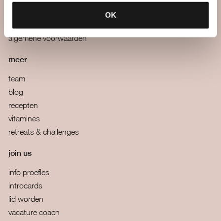
boutiques
OK
veelgestelde vragen
algemene voorwaarden
meer
team
blog
recepten
vitamines
retreats & challenges
join us
info proefles
introcards
lid worden
vacature coach