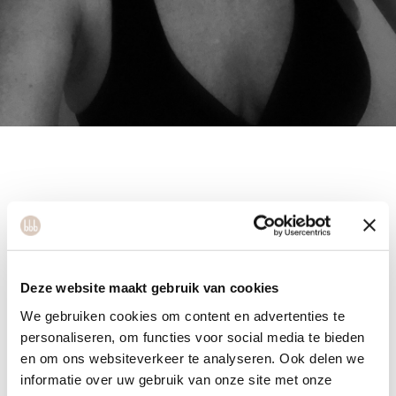
Nicole
Deze website maakt gebruik van cookies
Nicole is samen met haar zussen Karin en Miranda
We gebruiken cookies om content en advertenties te
personaliseren, om functies voor social media te bieden
franchisenemer van bbb Tilburg, bbb Den Haag & Den
en om ons websiteverkeer te analyseren. Ook delen we
Bosch. Nicole komt uit het onderwijs, waar zij gewerkt heeft
informatie over uw gebruik van onze site met onze
als intern begeleider: o.a het coachen van leerlingen, ouders,