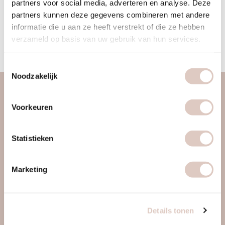
partners voor social media, adverteren en analyse. Deze
leerkrachten en teams. Door haar eigen ervaring met de
partners kunnen deze gegevens combineren met andere
ziekte van Hashimoto (auto immuunziekte van de schildklier)
informatie die u aan ze heeft verstrekt of die ze hebben
is zij zich verder gaan verdiepen en ontwikkelen op het
verzameld op basis van uw gebruik van hun services.
gebied van gezondheid en voeding.
Toestemmingsselectie
Noodzakelijk
over ons
Voorkeuren
vrouwengym
ontdek ons
Statistieken
werkwijze
locaties & roosters
Marketing
tarieven & inschrijven
contact
Details tonen
webapp