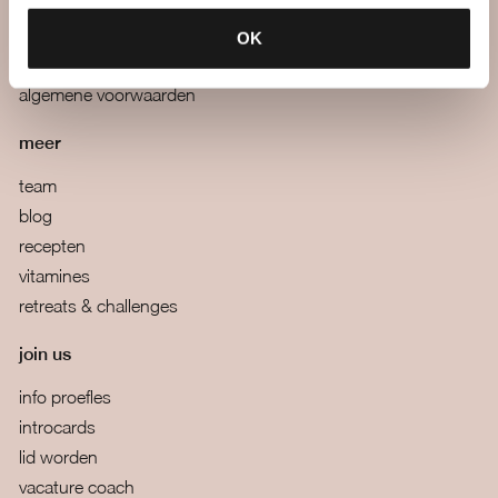
mail ons
boutiques
OK
veelgestelde vragen
algemene voorwaarden
meer
team
blog
recepten
vitamines
retreats & challenges
join us
info proefles
introcards
lid worden
vacature coach