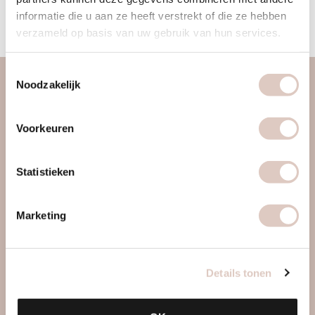
de energie van het moment, zoals de seizoenen,
informatie die u aan ze heeft verstrekt of die ze hebben
maanstanden of meridianen.
verzameld op basis van uw gebruik van hun services.
Toestemmingsselectie
Noodzakelijk
over ons
vrouwengym
Voorkeuren
ontdek ons
werkwijze
Statistieken
locaties & roosters
tarieven & inschrijven
Marketing
contact
webapp
Details tonen
mail ons
boutiques
veelgestelde vragen