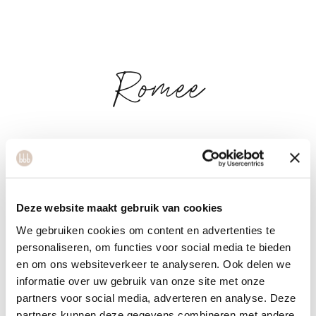
Romee
Ik ben een rustige meid met een passie voor leefstijl en
vrouwelijke gezondheid. In mijn lessen deel ik graag mijn
kennis en ervaring en creëer ik een warme, vertrouwde sfeer.
Al jaren ben ik bezig met spirituele groei, van yoga en
Deze website maakt gebruik van cookies
meditatie tot vrouwencirkels en ademhalingsoefeningen. Yin
We gebruiken cookies om content en advertenties te
Yoga ontdekte ik later en bracht precies wat ik nodig had,
personaliseren, om functies voor social media te bieden
en om ons websiteverkeer te analyseren. Ook delen we
waardoor ik besloot docent te worden. Mijn lessen bieden
informatie over uw gebruik van onze site met onze
een plek om te landen en jezelf te omarmen zoals je bent,
partners voor social media, adverteren en analyse. Deze
liefdevol en zonder oordeel. Elke les is uniek en sluit aan bij
partners kunnen deze gegevens combineren met andere