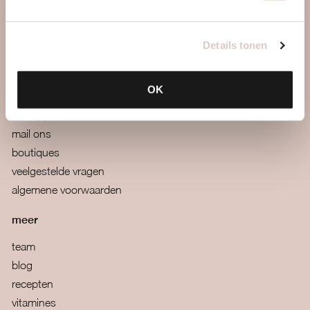
ontdek ons
werkwijze
locaties & roosters
Details tonen
tarieven & inschrijven
contact
OK
webapp
mail ons
boutiques
veelgestelde vragen
algemene voorwaarden
meer
team
blog
recepten
vitamines