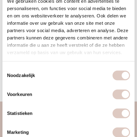
We gebruiken cookies om content en advertenties te
media voor bbb Haarlem. Ze brengt haar Latijns-
personaliseren, om functies voor social media te bieden
Amerikaanse roots en levenslange liefde voor beweging in
en om ons websiteverkeer te analyseren. Ook delen we
alles wat ze doet. Ze helpt graag andere vrouwen te
informatie over uw gebruik van onze site met onze
ontdekken hoe sterk ze zijn, waarbij elke vrouw een verhaal
partners voor social media, adverteren en analyse. Deze
partners kunnen deze gegevens combineren met andere
van veerkracht met zich meedraagt. Haar lessen zijn
informatie die u aan ze heeft verstrekt of die ze hebben
empowerend en vol goeie vibes. Vaak voegt ze daar veel
verzameld op basis van uw gebruik van hun services.
aanmoediging, met momenten voor zelfliefde en meditatie
aan toe. Ze houdt van de natuur, haar familie, honden &
Toestemmingsselectie
vrienden. Ook binnen de bbb community zorgt ze voor een
Noodzakelijk
warme en opliftende energie. Liefst met wat Latin muziek, en
een glitterende spark
Voorkeuren
Statistieken
over ons
vrouwengym
Marketing