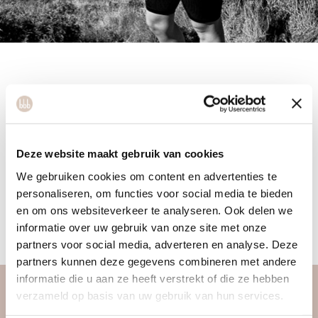
Vanity
Deze website maakt gebruik van cookies
We gebruiken cookies om content en advertenties te
personaliseren, om functies voor social media te bieden
Vanity is 32 jaar en al jaren groepslesdocente bodyshape en
en om ons websiteverkeer te analyseren. Ook delen we
yoga. Ze is een pittige tante die flink van aanpakken houd,
informatie over uw gebruik van onze site met onze
maar deelt ook graag de diepere betekenis van yoga met je.
partners voor social media, adverteren en analyse. Deze
partners kunnen deze gegevens combineren met andere
informatie die u aan ze heeft verstrekt of die ze hebben
verzameld op basis van uw gebruik van hun services.
over ons