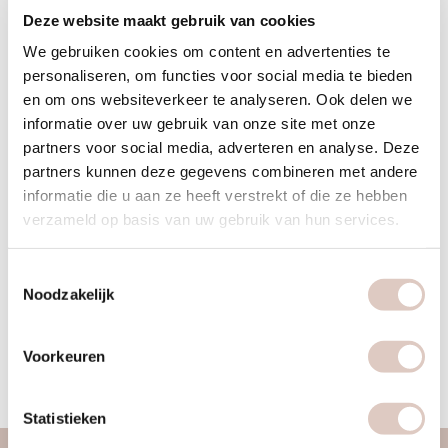
Deze website maakt gebruik van cookies
We gebruiken cookies om content en advertenties te
personaliseren, om functies voor social media te bieden
en om ons websiteverkeer te analyseren. Ook delen we
informatie over uw gebruik van onze site met onze
partners voor social media, adverteren en analyse. Deze
partners kunnen deze gegevens combineren met andere
informatie die u aan ze heeft verstrekt of die ze hebben
verzameld op basis van uw gebruik van hun services.
Toestemmingsselectie
Noodzakelijk
Deze middag staat helemaal in het teken van zelfliefde,
zachtheid en verbinding — met jezelf en anderen.
Voorkeuren
Aanmelden? mail naar
info@bbbhealthboutique.nl
met in
het onderwerp
‘zelfliefde retreat’
Statistieken