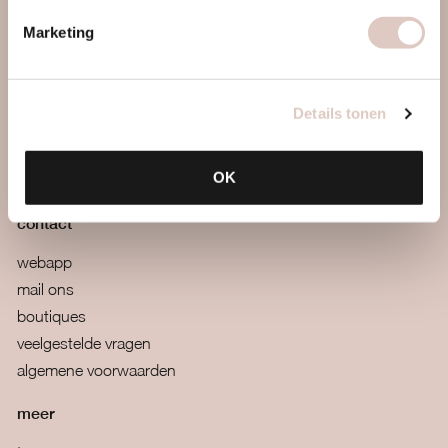
Marketing
over ons
vrouwengym
ontdek ons
Details tonen
werkwijze
locaties & roosters
OK
tarieven & inschrijven
contact
webapp
mail ons
boutiques
veelgestelde vragen
algemene voorwaarden
meer