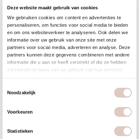
Deze website maakt gebruik van cookies
afvallen na de zwangerschap. Gezonde voeding is hiervoor
de basis. Daarnaast kijken we samen welke andere leefstijl
We gebruiken cookies om content en advertenties te
facetten, zoals voldoende rust/slaap en beheersen van
personaliseren, om functies voor social media te bieden
en om ons websiteverkeer te analyseren. Ook delen we
stress het afvallen kunnen bevorderen.
informatie over uw gebruik van onze site met onze
partners voor social media, adverteren en analyse. Deze
partners kunnen deze gegevens combineren met andere
informatie die u aan ze heeft verstrekt of die ze hebben
verzameld op basis van uw gebruik van hun services.
Toestemmingsselectie
Noodzakelijk
Voorkeuren
Statistieken