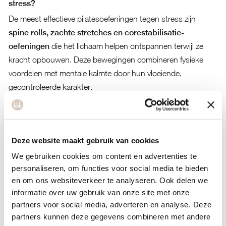
stress?
De meest effectieve pilatesoefeningen tegen stress zijn
spine rolls, zachte stretches en corestabilisatie-
oefeningen
die het lichaam helpen ontspannen terwijl ze
kracht opbouwen. Deze bewegingen combineren fysieke
voordelen met mentale kalmte door hun vloeiende,
gecontroleerde karakter.
Spine rolls zijn bijzonder effectief omdat ze je ruggengraat
mobiliseren en spanning uit je nek en schouders halen. De
cat-cow stretch helpt om stijfheid in je rug los te laten die
Deze website maakt gebruik van cookies
vaak ontstaat door stress en een slechte houding. Deze
We gebruiken cookies om content en advertenties te
oefeningen masseren je zenuwstelsel en stimuleren de
personaliseren, om functies voor social media te bieden
bloedcirculatie.
en om ons websiteverkeer te analyseren. Ook delen we
informatie over uw gebruik van onze site met onze
Corestabilisatie-oefeningen zoals de hundred en de modified
partners voor social media, adverteren en analyse. Deze
plank werken stressverlagend omdat ze je dwingen om je
partners kunnen deze gegevens combineren met andere
aandacht volledig te richten op je ademhaling en houding.