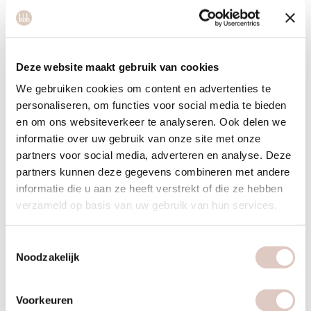
spieractivatie
. Tegelijkertijd werkt je cardiovasculaire
systeem harder, vergelijkbaar met een lichte cardio-
inspanning bovenop je krachtoefeningen.
Deze website maakt gebruik van cookies
Naast het hogere calorieverbruik biedt trainen in warmte ook
We gebruiken cookies om content en advertenties te
andere voordelen. De verhoogde doorbloeding helpt bij het
personaliseren, om functies voor social media te bieden
afvoeren van afvalstoffen uit je spieren, wat kan bijdragen
en om ons websiteverkeer te analyseren. Ook delen we
aan sneller herstel. De warmte heeft een ontspannend effect
informatie over uw gebruik van onze site met onze
op je zenuwstelsel, waardoor veel mensen de workout als
partners voor social media, adverteren en analyse. Deze
partners kunnen deze gegevens combineren met andere
minder zwaar ervaren ondanks de hogere intensiteit. Het
informatie die u aan ze heeft verstrekt of die ze hebben
stimuleert bovendien het vetverbrandingsproces doordat je
verzameld op basis van uw gebruik van hun services.
lichaam eerder zijn vetreserves aanspreekt voor energie.
Hoe kun je meer calorieën verbranden tijdens je pilates
Toestemmingsselectie
workout?
Noodzakelijk
Verhoog de intensiteit door minder rustmomenten te nemen
tussen oefeningen. In plaats van 30 seconden pauze, neem
Voorkeuren
je er 10 tot 15. Dit houdt je hartslag hoger en je spieren