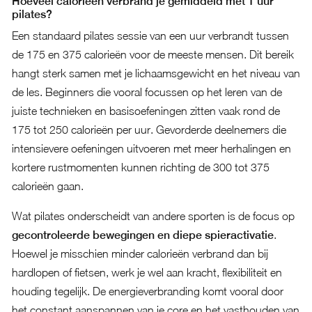
Hoeveel calorieën verbrand je gemiddeld met 1 uur
pilates?
Een standaard pilates sessie van een uur verbrandt tussen
de 175 en 375 calorieën voor de meeste mensen. Dit bereik
hangt sterk samen met je lichaamsgewicht en het niveau van
de les. Beginners die vooral focussen op het leren van de
juiste technieken en basisoefeningen zitten vaak rond de
175 tot 250 calorieën per uur. Gevorderde deelnemers die
intensievere oefeningen uitvoeren met meer herhalingen en
kortere rustmomenten kunnen richting de 300 tot 375
calorieën gaan.
Wat pilates onderscheidt van andere sporten is de focus op
gecontroleerde bewegingen en diepe spieractivatie
.
Hoewel je misschien minder calorieën verbrand dan bij
hardlopen of fietsen, werk je wel aan kracht, flexibiliteit en
houding tegelijk. De energieverbranding komt vooral door
het constant aanspannen van je core en het vasthouden van